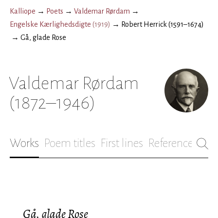
Kalliope
→
Poets
→
Valdemar Rørdam
→
Engelske Kærlighedsdigte
(
1919
)
→
Robert Herrick (1591–1674)
→
Gå, glade Rose
Valdemar Rørdam
(1872–1946)
Works
Poem titles
First lines
References
Bio
Gå, glade Rose