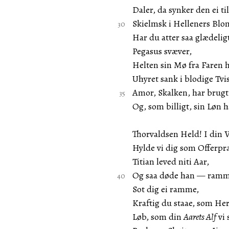
Daler, da synker den ei til
Skielmsk i Helleners Blo
Har du atter saa glædeligt
Pegasus svæver,
Helten sin Mø fra Faren 
Uhyret sank i blodige Tvis
Amor, Skalken, har brugt 
Og, som billigt, sin Løn 
Thorvaldsen Held! I din V
Hylde vi dig som Offerpr
Titian leved niti Aar,
Og saa døde han — ramme
Sot dig ei ramme,
Kraftig du staae, som He
Løb, som din
Aarets Alf
vi 