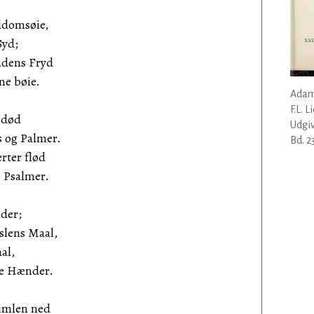
ddomsøie,
Syd;
ndens Fryd
ne bøie.
Adam
F.L. 
sdød
Udgiv
s og Palmer.
Bd. 23
rter flød
 Psalmer.
nder;
slens Maal,
al,
ge Hænder.
imlen ned