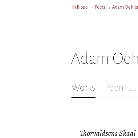
Kalliope
→
Poets
→
Adam Oehlen
Adam Oeh
Works
Poem tit
Thorvaldsens Skaal