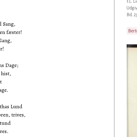
F.L. 
Udgiv
Bd. 23
l Sang,
n fæster!
Bert
 Gang,
r!
ms Dage;
hist,
t
age.
rthas Lund
en, trives,
Stund
ves.