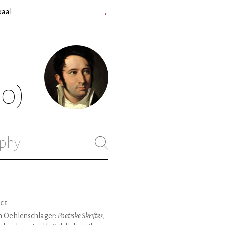
kaal
→
50)
phy
CE
 Oehlenschläger:
Poetiske Skrifter
,