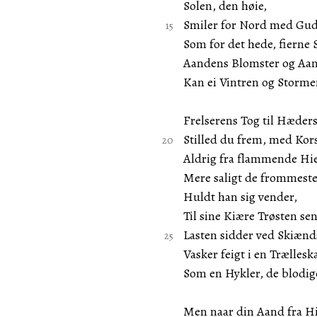
Solen, den høie,
Smiler for Nord med Gu
Som for det hede, fierne 
Aandens Blomster og Aa
Kan ei Vintren og Storme
Frelserens Tog til Hæder
Stilled du frem, med Kor
Aldrig fra flammende Hie
Mere saligt de frommeste
Huldt han sig vender,
Til sine Kiære Trøsten se
Lasten sidder ved Skiænd
Vasker feigt i en Trælleska
Som en Hykler, de blodi
Men naar din Aand fra H