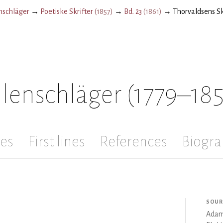
schläger
→
Poetiske Skrifter
(
1857
)
→
Bd. 23
(
1861
)
→
Thorvaldsens S
lenschläger
(1779–18
les
First lines
References
Biogra
SOUR
Adam