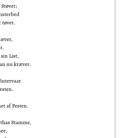
 Støvet;
msterbed
 tøvet.
hæver,
t.
sin List,
han nu kræver.
intervaar
æsten.
t af Pesten.
rthas Stamme,
see,