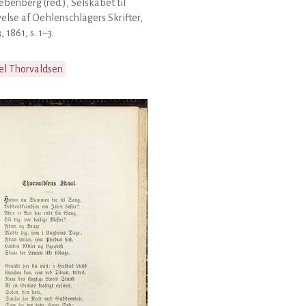
Liebenberg (red.), Selskabet til
else af Oehlenschlägers Skrifter,
, 1861, s. 1–3.
el Thorvaldsen