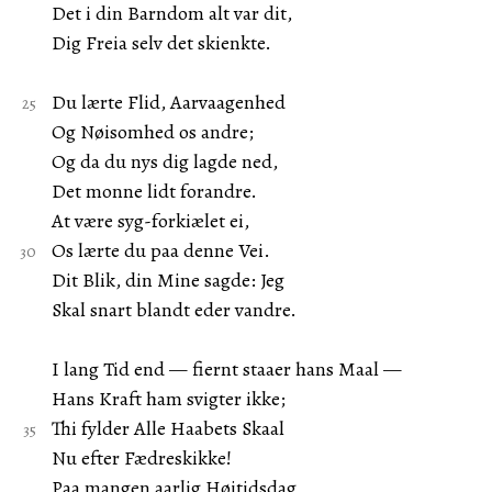
Det i din Barndom alt var dit,
Dig Freia selv det skienkte.
Du lærte Flid, Aarvaagenhed
Og Nøisomhed os andre;
Og da du nys dig lagde ned,
Det monne lidt forandre.
At være syg-forkiælet ei,
Os lærte du paa denne Vei.
Dit Blik, din Mine sagde: Jeg
Skal snart blandt eder vandre.
I lang Tid end — fiernt staaer hans Maal —
Hans Kraft ham svigter ikke;
Thi fylder Alle Haabets Skaal
Nu efter Fædreskikke!
Paa mangen aarlig Høitidsdag