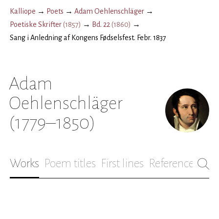
Kalliope
→
Poets
→
Adam Oehlenschläger
→
Poetiske Skrifter
(
1857
)
→
Bd. 22
(
1860
)
→
Sang i Anledning af Kongens Fødselsfest. Febr. 1837
Adam
Oehlenschläger
(1779–1850)
Works
Poem titles
First lines
References
Bio