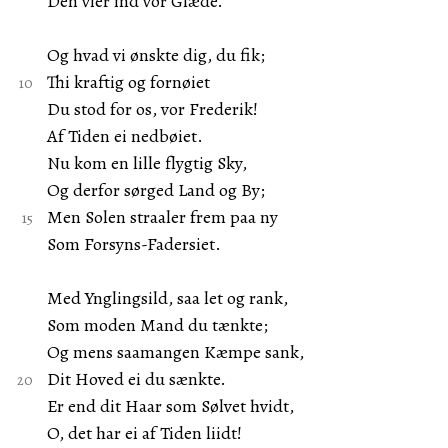
Den vier ind vor Glæde.
Og hvad vi ønskte dig, du fik;
Thi kraftig og fornøiet
Du stod for os, vor Frederik!
Af Tiden ei nedbøiet.
Nu kom en lille flygtig Sky,
Og derfor sørged Land og By;
Men Solen straaler frem paa ny
Som Forsyns-Fadersiet.
Med Ynglingsild, saa let og rank,
Som moden Mand du tænkte;
Og mens saamangen Kæmpe sank,
Dit Hoved ei du sænkte.
Er end dit Haar som Sølvet hvidt,
O, det har ei af Tiden liidt!