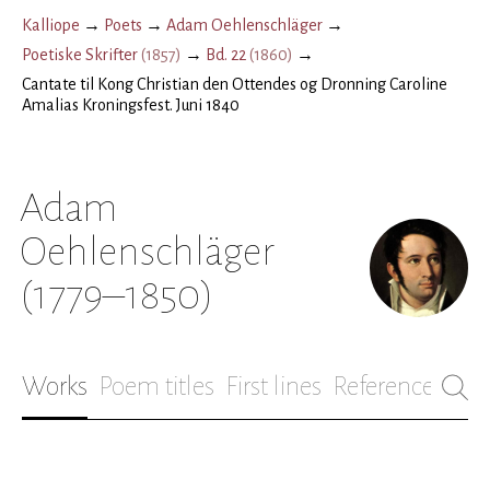
Kalliope
→
Poets
→
Adam Oehlenschläger
→
Poetiske Skrifter
(
1857
)
→
Bd. 22
(
1860
)
→
Cantate til Kong Christian den Ottendes og Dronning Caroline
Amalias Kroningsfest. Juni 1840
Adam
Oehlenschläger
(1779–1850)
Works
Poem titles
First lines
References
Bio