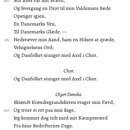
Mit Kors var mit Sværd.
Og hvergang en Drot til min Valdemars Sæde
Opstiger igien,
En Danemarks Ven,
Til Danemarks Glæde, —
Nedsvæver min Aand, ham en Hilsen at qvæde,
Velsignelsens Ord;
Og Danfolket siunger med Axel i Chor.
Chor.
Og Danfolket siunger med Axel i Chor.
Olger Danske.
Skiøndt Krønikegrandskeren vrager min Færd,
Og troer ei ret paa min Sage,
Jeg kommer dog tidt med mit Kæmpesværd
Fra hine Bedrifternes Dage.