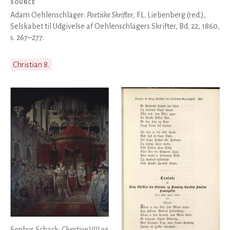
SOURCE
Adam Oehlenschläger:
Poetiske Skrifter
, F.L. Liebenberg (red.),
Selskabet til Udgivelse af Oehlenschlägers Skrifter, Bd. 22, 1860,
s. 267–277.
Christian 8.
Sophus Schack:
Christian VIII og