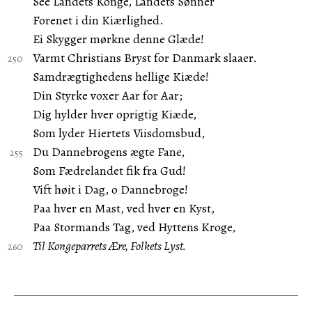
See Landets Konge, Landets Sønner
Forenet i din Kiærlighed.
Ei Skygger mørkne denne Glæde!
Varmt Christians Bryst for Danmark slaaer.
Samdrægtighedens hellige Kiæde!
Din Styrke voxer Aar for Aar;
Dig hylder hver oprigtig Kiæde,
Som lyder Hiertets Viisdomsbud,
Du Dannebrogens ægte Fane,
Som Fædrelandet fik fra Gud!
Vift høit i Dag, o Dannebroge!
Paa hver en Mast, ved hver en Kyst,
Paa Stormands Tag, ved Hyttens Kroge,
Til Kongeparrets Ære, Folkets Lyst.