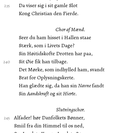
Da viser sig i sit gamle Slot
Kong Christian den Fierde.
Chor af Mænd.
Seer du ham hisset i Hallen staae
Stærk, som i Livets Dage?
Sin Høitidskofte Drotten har paa,
Sit Øie fik han tilbage.
Det Mørke, som indhylled ham, svandt
Brat for Oplysningskerte.
Han glædte sig, da han sin
Navne
fandt
Sin
Aandskraft
og sit
Hierte
.
Slutningschor.
Alfader! hør Danfolkets Bønner,
Smiil fra din Himmel til os ned,