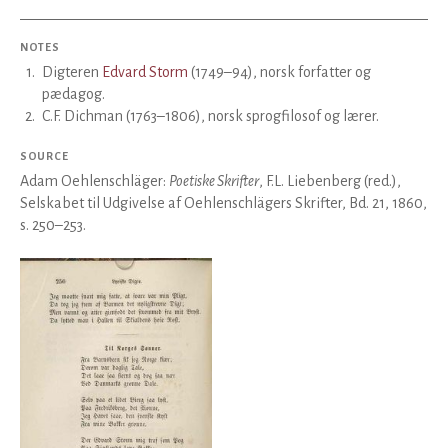
NOTES
1
.
Digteren
Edvard Storm
(1749–94), norsk forfatter og
pædagog.
2
.
C.F. Dichman (1763–1806), norsk sprogfilosof og lærer.
SOURCE
Adam Oehlenschläger:
Poetiske Skrifter
, F.L. Liebenberg (red.),
Selskabet til Udgivelse af Oehlenschlägers Skrifter, Bd. 21, 1860,
s. 250–253.