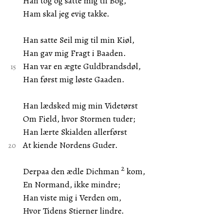
Han tog og satte mig til Bog,
Ham skal jeg evig takke.
Han satte Seil mig til min Kiøl,
Han gav mig Fragt i Baaden.
Han var en ægte Guldbrandsdøl,
Han først mig løste Gaaden.
Han lædsked mig min Videtørst
Om Field, hvor Stormen tuder;
Han lærte Skialden allerførst
At kiende Nordens Guder.
2
Derpaa den ædle Dichman
kom,
En Normand, ikke mindre;
Han viste mig i Verden om,
Hvor Tidens Stierner lindre.