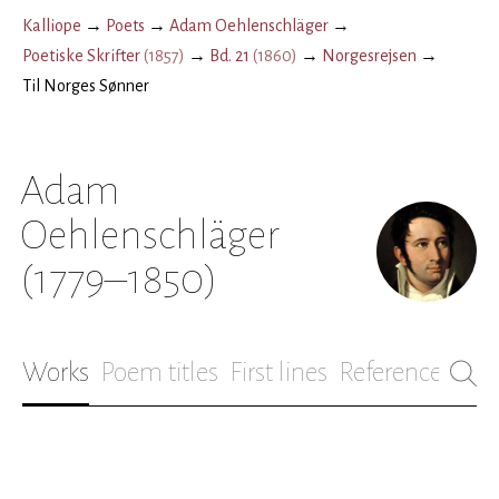
Kalliope
→
Poets
→
Adam Oehlenschläger
→
Poetiske Skrifter
(
1857
)
→
Bd. 21
(
1860
)
→
Norgesrejsen
→
Til Norges Sønner
Adam
Oehlenschläger
(1779–1850)
Works
Poem titles
First lines
References
Bio