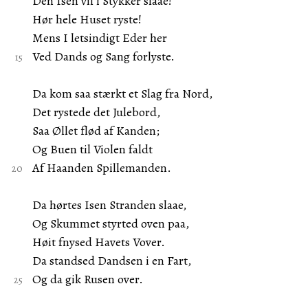
Den Isen vil i Stykker slaae!
Hør hele Huset ryste!
Mens I letsindigt Eder her
Ved Dands og Sang forlyste.
Da kom saa stærkt et Slag fra Nord,
Det rystede det Julebord,
Saa Øllet flød af Kanden;
Og Buen til Violen faldt
Af Haanden Spillemanden.
Da hørtes Isen Stranden slaae,
Og Skummet styrted oven paa,
Høit fnysed Havets Vover.
Da standsed Dandsen i en Fart,
Og da gik Rusen over.