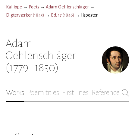
Kalliope
→
Poets
→
Adam Oehlenschläger
→
Digterværker
(
1845
)
→
Bd. 17
(
1846
)
→
Iisposten
Adam
Oehlenschläger
(1779–1850)
Works
Poem titles
First lines
References
Bio