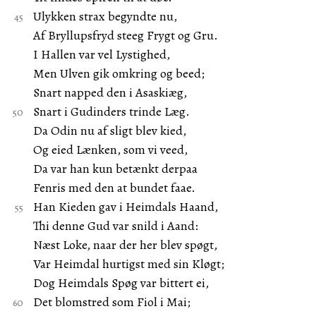
Ulykken strax begyndte nu,
Af Bryllupsfryd steeg Frygt og Gru.
I Hallen var vel Lystighed,
Men Ulven gik omkring og beed;
Snart napped den i Asaskiæg,
Snart i Gudinders trinde Læg.
Da Odin nu af sligt blev kied,
Og eied Lænken, som vi veed,
Da var han kun betænkt derpaa
Fenris med den at bundet faae.
Han Kieden gav i Heimdals Haand,
Thi denne Gud var snild i Aand:
Næst Loke, naar der her blev spøgt,
Var Heimdal hurtigst med sin Kløgt;
Dog Heimdals Spøg var bittert ei,
Det blomstred som Fiol i Mai;