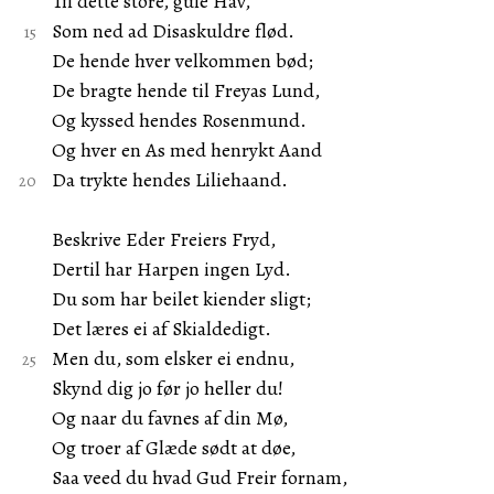
Til dette store, gule Hav,
Som ned ad Disaskuldre flød.
De hende hver velkommen bød;
De bragte hende til Freyas Lund,
Og kyssed hendes Rosenmund.
Og hver en As med henrykt Aand
Da trykte hendes Liliehaand.
Beskrive Eder Freiers Fryd,
Dertil har Harpen ingen Lyd.
Du som har beilet kiender sligt;
Det læres ei af Skialdedigt.
Men du, som elsker ei endnu,
Skynd dig jo før jo heller du!
Og naar du favnes af din Mø,
Og troer af Glæde sødt at døe,
Saa veed du hvad Gud Freir fornam,