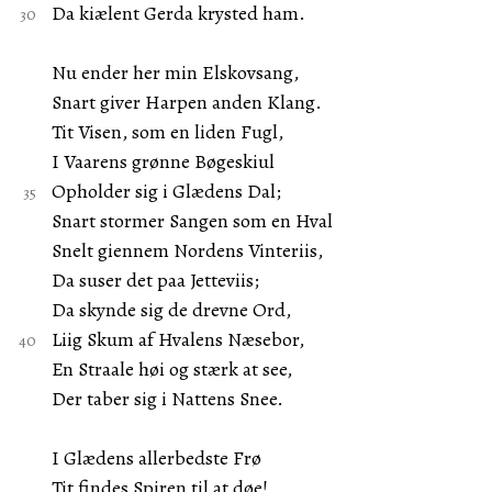
Da kiælent Gerda krysted ham.
Nu ender her min Elskovsang,
Snart giver Harpen anden Klang.
Tit Visen, som en liden Fugl,
I Vaarens grønne Bøgeskiul
Opholder sig i Glædens Dal;
Snart stormer Sangen som en Hval
Snelt giennem Nordens Vinteriis,
Da suser det paa Jetteviis;
Da skynde sig de drevne Ord,
Liig Skum af Hvalens Næsebor,
En Straale høi og stærk at see,
Der taber sig i Nattens Snee.
I Glædens allerbedste Frø
Tit findes Spiren til at døe!