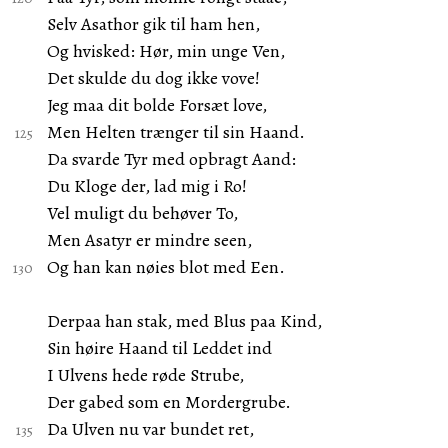
Selv Asathor gik til ham hen,
Og hvisked: Hør, min unge Ven,
Det skulde du dog ikke vove!
Jeg maa dit bolde Forsæt love,
Men Helten trænger til sin Haand.
Da svarde Tyr med opbragt Aand:
Du Kloge der, lad mig i Ro!
Vel muligt du behøver To,
Men Asatyr er mindre seen,
Og han kan nøies blot med Een.
Derpaa han stak, med Blus paa Kind,
Sin høire Haand til Leddet ind
I Ulvens hede røde Strube,
Der gabed som en Mordergrube.
Da Ulven nu var bundet ret,