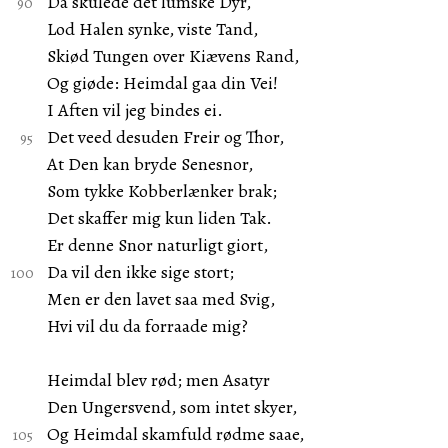
Da skulede det lumske Dyr,
Lod Halen synke, viste Tand,
Skiød Tungen over Kiævens Rand,
Og giøde: Heimdal gaa din Vei!
I Aften vil jeg bindes ei.
Det veed desuden Freir og Thor,
At Den kan bryde Senesnor,
Som tykke Kobberlænker brak;
Det skaffer mig kun liden Tak.
Er denne Snor naturligt giort,
Da vil den ikke sige stort;
Men er den lavet saa med Svig,
Hvi vil du da forraade mig?
Heimdal blev rød; men Asatyr
Den Ungersvend, som intet skyer,
Og Heimdal skamfuld rødme saae,