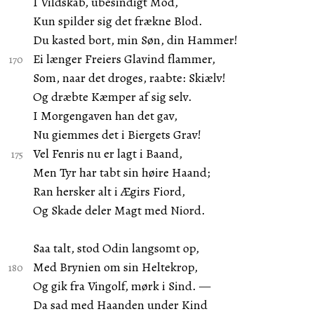
I Vildskab, ubesindigt Mod,
Kun spilder sig det frækne Blod.
Du kasted bort, min Søn, din Hammer!
Ei længer Freiers Glavind flammer,
Som, naar det droges, raabte: Skiælv!
Og dræbte Kæmper af sig selv.
I Morgengaven han det gav,
Nu giemmes det i Biergets Grav!
Vel Fenris nu er lagt i Baand,
Men Tyr har tabt sin høire Haand;
Ran hersker alt i Ægirs Fiord,
Og Skade deler Magt med Niord.
Saa talt, stod Odin langsomt op,
Med Brynien om sin Heltekrop,
Og gik fra Vingolf, mørk i Sind. —
Da sad med Haanden under Kind