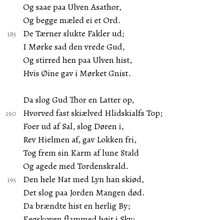
Og saae paa Ulven Asathor,
Og begge mæled ei et Ord.
De Tærner slukte Fakler ud;
I Mørke sad den vrede Gud,
Og stirred hen paa Ulven hist,
Hvis Øine gav i Mørket Gnist.
Da slog Gud Thor en Latter op,
Hvorved fast skiælved Hlidskialfs Top;
Foer ud af Sal, slog Døren i,
Rev Hielmen af, gav Lokken fri,
Tog frem sin Karm af lune Stald
Og agede med Tordenskrald.
Den hele Nat med Lyn han skiød,
Det slog paa Jorden Mangen død.
Da brændte hist en herlig By;
Eegskoven flammed høit i Sky;