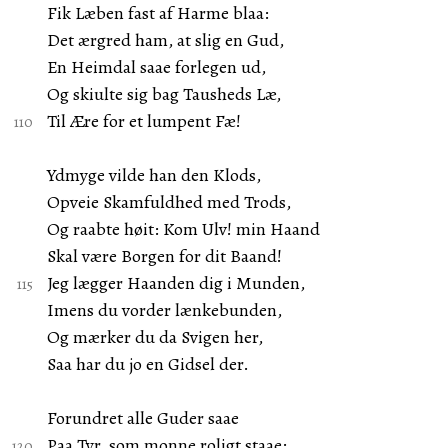
Fik Læben fast af Harme blaa:
Det ærgred ham, at slig en Gud,
En Heimdal saae forlegen ud,
Og skiulte sig bag Tausheds Læ,
Til Ære for et lumpent Fæ!
Ydmyge vilde han den Klods,
Opveie Skamfuldhed med Trods,
Og raabte høit: Kom Ulv! min Haand
Skal være Borgen for dit Baand!
Jeg lægger Haanden dig i Munden,
Imens du vorder lænkebunden,
Og mærker du da Svigen her,
Saa har du jo en Gidsel der.
Forundret alle Guder saae
Paa Tyr, som monne roligt staae;