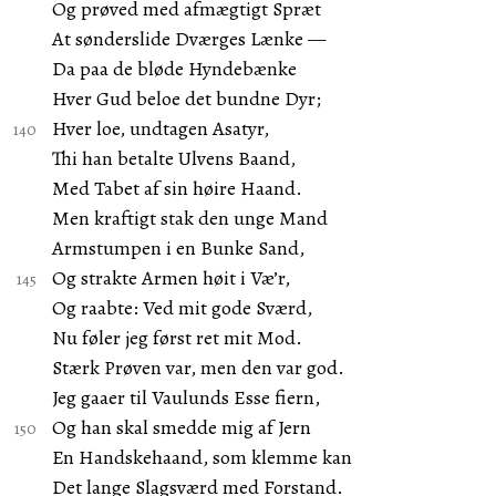
Og prøved med afmægtigt Spræt
At sønderslide Dværges Lænke —
Da paa de bløde Hyndebænke
Hver Gud beloe det bundne Dyr;
Hver loe, undtagen Asatyr,
Thi han betalte Ulvens Baand,
Med Tabet af sin høire Haand.
Men kraftigt stak den unge Mand
Armstumpen i en Bunke Sand,
Og strakte Armen høit i Væ’r,
Og raabte: Ved mit gode Sværd,
Nu føler jeg først ret mit Mod.
Stærk Prøven var, men den var god.
Jeg gaaer til Vaulunds Esse fiern,
Og han skal smedde mig af Jern
En Handskehaand, som klemme kan
Det lange Slagsværd med Forstand.