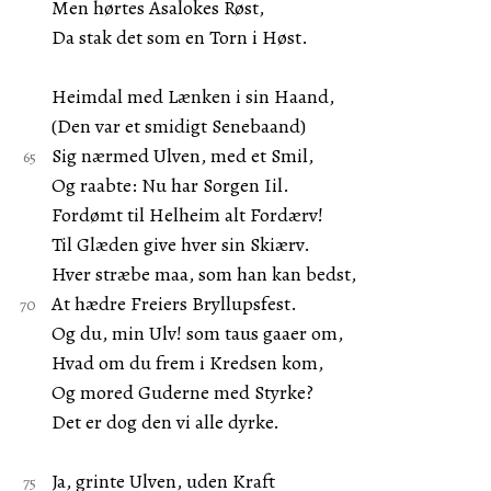
Men hørtes Asalokes Røst,
Da stak det som en Torn i Høst.
Heimdal med Lænken i sin Haand,
(Den var et smidigt Senebaand)
Sig nærmed Ulven, med et Smil,
Og raabte: Nu har Sorgen Iil.
Fordømt til Helheim alt Fordærv!
Til Glæden give hver sin Skiærv.
Hver stræbe maa, som han kan bedst,
At hædre Freiers Bryllupsfest.
Og du, min Ulv! som taus gaaer om,
Hvad om du frem i Kredsen kom,
Og mored Guderne med Styrke?
Det er dog den vi alle dyrke.
Ja, grinte Ulven, uden Kraft