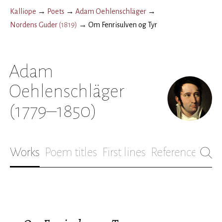
Kalliope
→
Poets
→
Adam Oehlenschläger
→
Nordens Guder
(
1819
)
→
Om Fenrisulven og Tyr
Adam
Oehlenschläger
(1779–1850)
Works
Poem titles
First lines
References
Bio