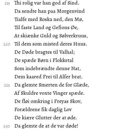
Thi rolig var han god af Sind.
Da sendte han paa Morgenvind
Tialfe med Roska ned, den Mø,
Til faste Land og Gefions Øe,
At skiænke Guld og Sølverkruus,
Til dem som misted deres Huus.
De Døde bragtes til Valhal;
De spæde Børn i Flokketal
Som indebrændte denne Nat,
Dem kaared Frei til Alfer brat.
Da glemte Smerten de for Glæde,
Af Skuldre voxte Vinger spæde.
De fløi omkring i Freyas Skov,
Forældrene fik daglig Lov
De kiære Glutter der at øde.
Da glemte de at de var døde!