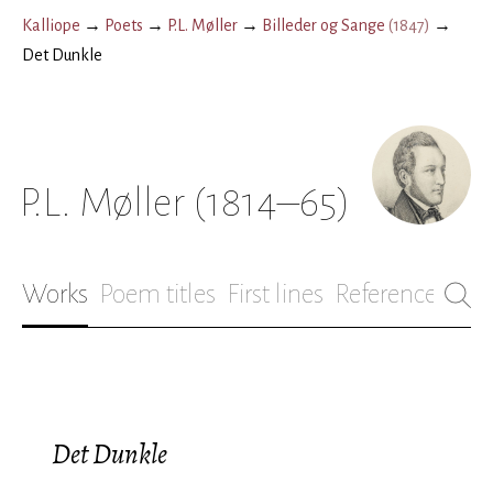
Kalliope
→
Poets
→
P.L. Møller
→
Billeder og Sange
(
1847
)
→
Det Dunkle
P.L. Møller
(1814–65)
Works
Poem titles
First lines
References
Bio
Det Dunkle