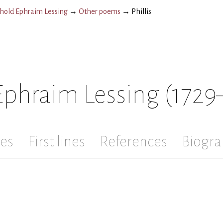
hold Ephraim Lessing
→
Other poems
→
Phillis
Ephraim Lessing
(1729
les
First lines
References
Biogra