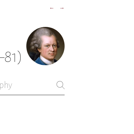
←
→
–81)
phy