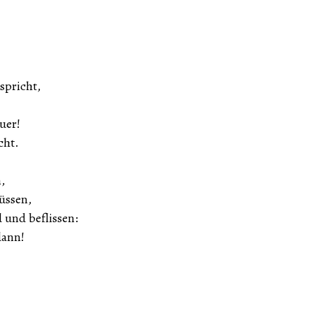
spricht,
uer!
cht.
,
üssen,
 und beflissen:
dann!