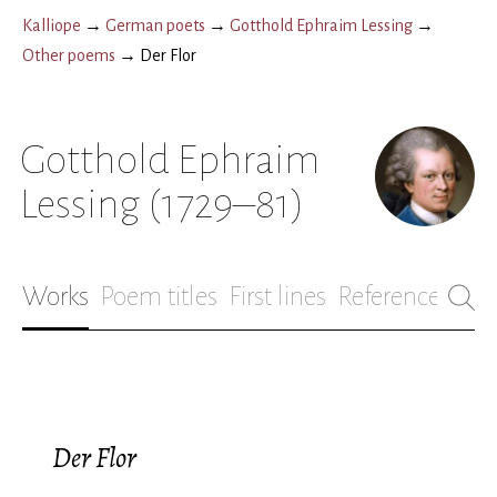
Kalliope
→
German poets
→
Gotthold Ephraim Lessing
→
Other poems
→
Der Flor
Gotthold Ephraim
Lessing
(1729–81)
Works
Poem titles
First lines
References
Bio
Der Flor