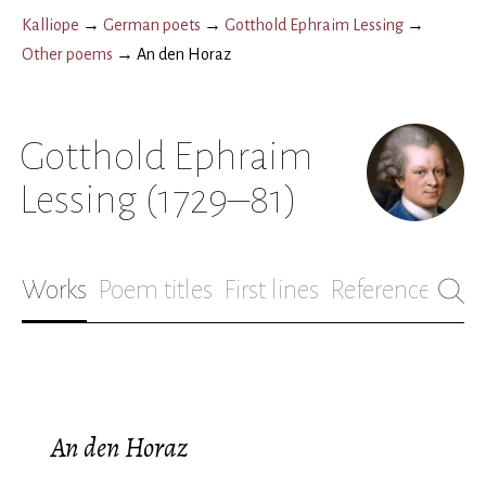
Kalliope
→
German poets
→
Gotthold Ephraim Lessing
→
Other poems
→
An den Horaz
Gotthold Ephraim
Lessing
(1729–81)
Works
Poem titles
First lines
References
Bio
An den Horaz