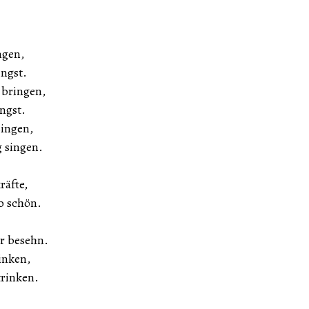
ngen,
ingst.
 bringen,
ngst.
singen,
 singen.
räfte,
o schön.
r besehn.
inken,
trinken.