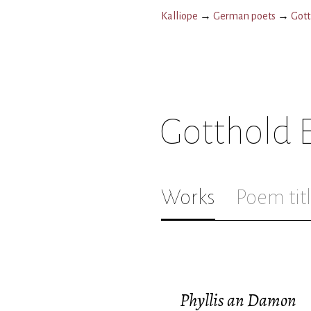
Kalliope
→
German poets
→
Gott
Gotthold 
Works
Poem tit
Phyllis an Damon