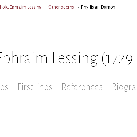
hold Ephraim Lessing
→
Other poems
→
Phyllis an Damon
Ephraim Lessing
(1729
les
First lines
References
Biogra