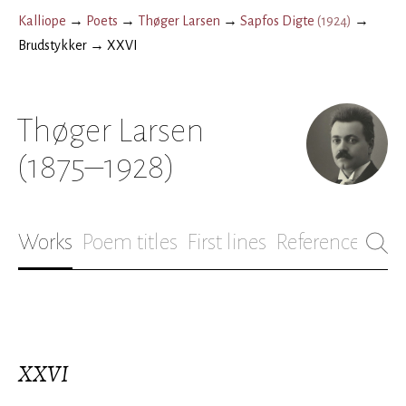
Kalliope
→
Poets
→
Thøger Larsen
→
Sapfos Digte
(
1924
)
→
Brudstykker
→
XXVI
Thøger Larsen
(1875–1928)
Works
Poem titles
First lines
References
Bio
XXVI