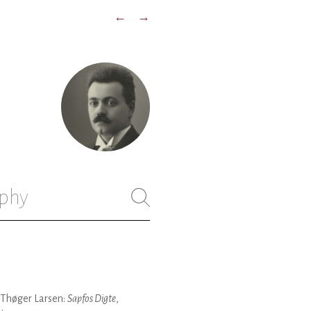
←
→
phy
 Thøger Larsen:
Sapfos Digte
,