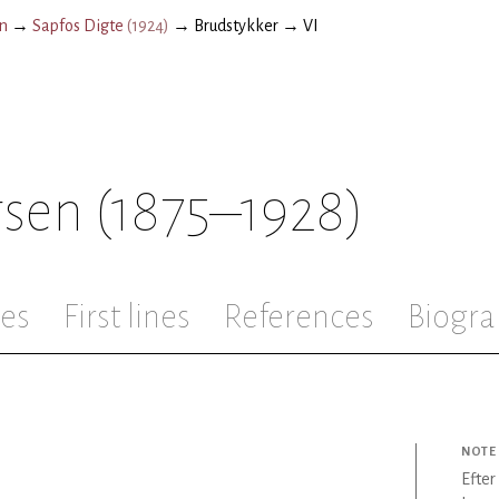
n
→
Sapfos Digte
(
1924
)
→
Brudstykker
→
VI
rsen
(1875–1928)
les
First lines
References
Biogra
NOTE
Efter