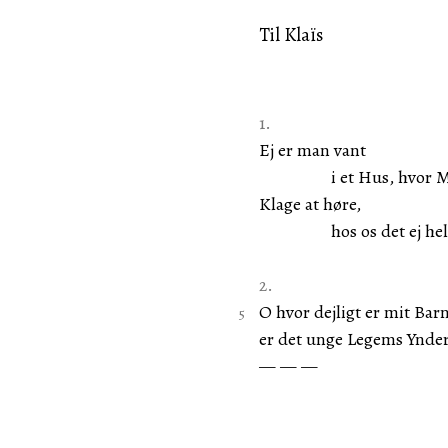
Til Klaïs
1.
Ej er man vant
i et Hus, hvor Mus
Klage at høre,
hos os det ej helle
2.
O hvor dejligt er mit Barn
er det unge Legems Ynde
— — —