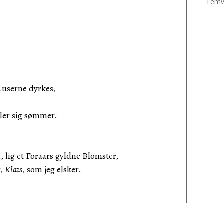
Lemvi
erne dyrkes,
r sig sømmer.
, lig et Foraars gyldne Blomster,
r,
Klaïs
, som jeg elsker.