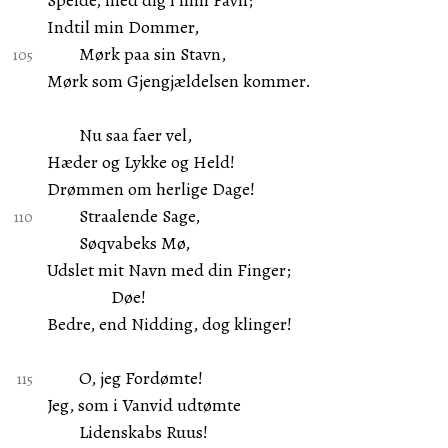
Speide, med dig i min Favn;
Indtil min Dommer,
Mørk paa sin Stavn,
Mørk som Gjengjældelsen kommer.
Nu saa faer vel,
Hæder og Lykke og Held!
Drømmen om herlige Dage!
Straalende Sage,
Søqvabeks Mø,
Udslet mit Navn med din Finger;
Døe!
Bedre, end Nidding, dog klinger!
O, jeg Fordømte!
Jeg, som i Vanvid udtømte
Lidenskabs Ruus!