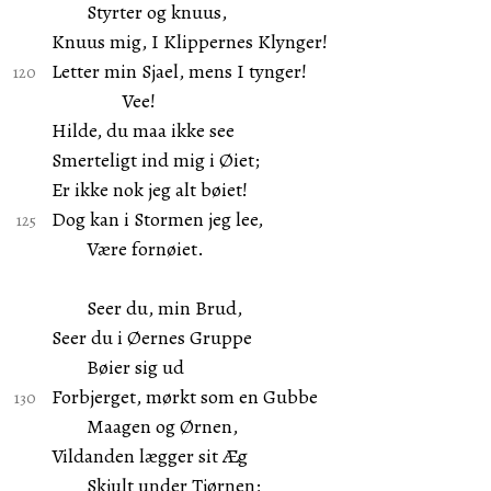
Styrter og knuus,
Knuus mig, I Klippernes Klynger!
Letter min Sjael, mens I tynger!
Vee!
Hilde, du maa ikke see
Smerteligt ind mig i Øiet;
Er ikke nok jeg alt bøiet!
Dog kan i Stormen jeg lee,
Være fornøiet.
Seer du, min Brud,
Seer du i Øernes Gruppe
Bøier sig ud
Forbjerget, mørkt som en Gubbe
Maagen og Ørnen,
Vildanden lægger sit Æg
Skjult under Tjørnen;