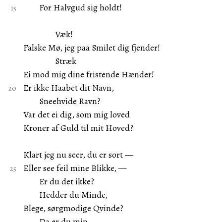
For Halvgud sig holdt!
Væk!
Falske Mø, jeg paa Smilet dig fjender!
Stræk
Ei mod mig dine fristende Hænder!
Er ikke Haabet dit Navn,
Sneehvide Ravn?
Var det ei dig, som mig loved
Kroner af Guld til mit Hoved?
Klart jeg nu seer, du er sort —
Eller see feil mine Blikke, —
Er du det ikke?
Hedder du Minde,
Blege, sørgmodige Qvinde?
Da er du min,