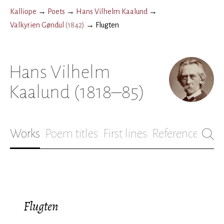
Kalliope
→
Poets
→
Hans Vilhelm Kaalund
→
Valkyrien Gøndul
(
1842
)
→
Flugten
Hans Vilhelm
Kaalund
(1818–85)
Works
Poem titles
First lines
References
Bio
Flugten