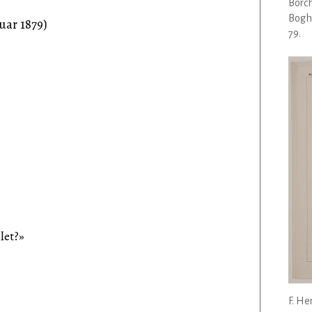
Borch
Bogha
uar 1879)
79.
let?»
F. He