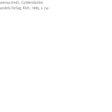
senius (red.), Gyldendalske
ndels Forlag, Kbh., 1885, s. 74–