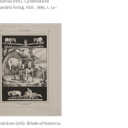
senius (red.), Gyldendalske
ndels Forlag, Kbh., 1885, s. 74–
ndriksen (stik):
Billeder af Hestens Liv