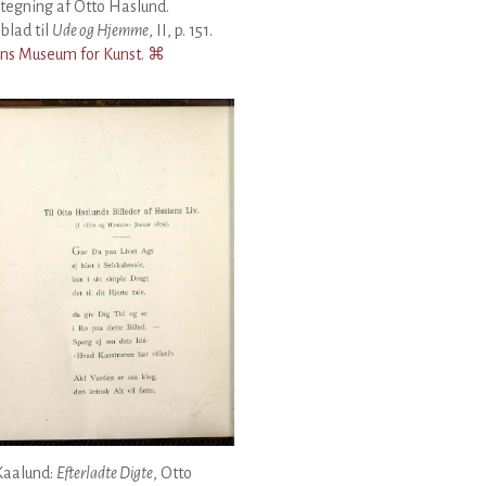
 tegning af Otto Haslund.
blad til
Ude og Hjemme
, II, p. 151.
ens Museum for Kunst
.
⌘
Kaalund:
Efterladte Digte
, Otto