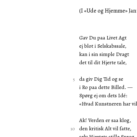
(I «Ude og Hjemme» Jan
Gav Du paa Livet Agt
ej blot i Selskabssale,
kan i sin simple Dragt
det til dit Hjerte tale,
da giv Dig Tid og se
i Ro paa dette Billed. —
Spørg ej om dets Idé:
«Hvad Kunstneren har vil
Ak! Verden er saa klog,
den kritisk Alt vil fatte,
selv Hjertets stille Sprog