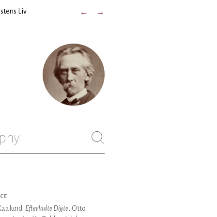
stens Liv
←
→
)
phy
CE
Kaalund:
Efterladte Digte
, Otto