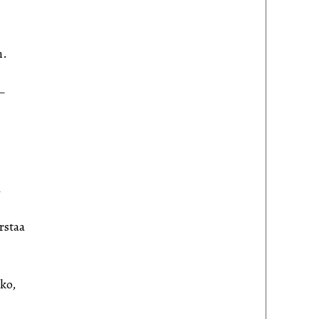
n.
—
a
rstaa
ko,