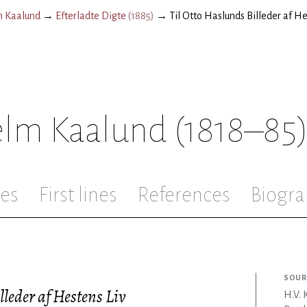
m Kaalund
→
Efterladte Digte
(
1885
)
→
Til Otto Haslunds Billeder af He
elm Kaalund
(1818–85
les
First lines
References
Biogra
SOUR
lleder af Hestens Liv
H.V. 