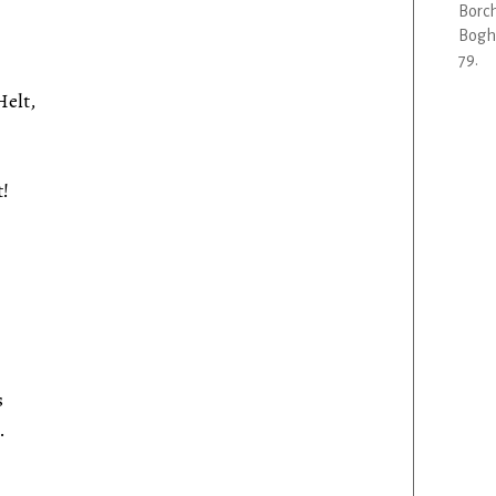
Borch
Bogha
79.
Helt,
!
s
.