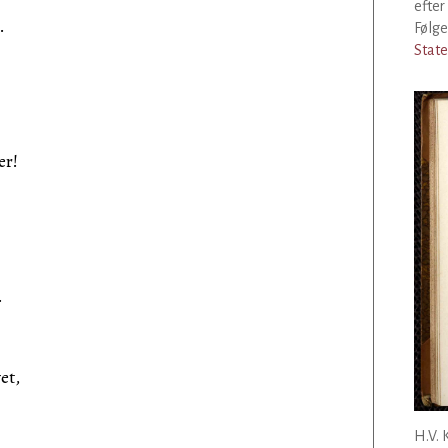
efter
.
Følge
Stat
er!
.
et,
H.V. 