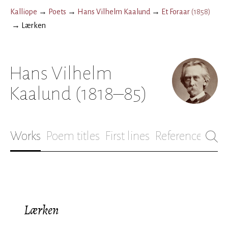
Kalliope
→
Poets
→
Hans Vilhelm Kaalund
→
Et Foraar
(
1858
)
→
Lærken
Hans Vilhelm
Kaalund
(1818–85)
Works
Poem titles
First lines
References
Bio
Lærken