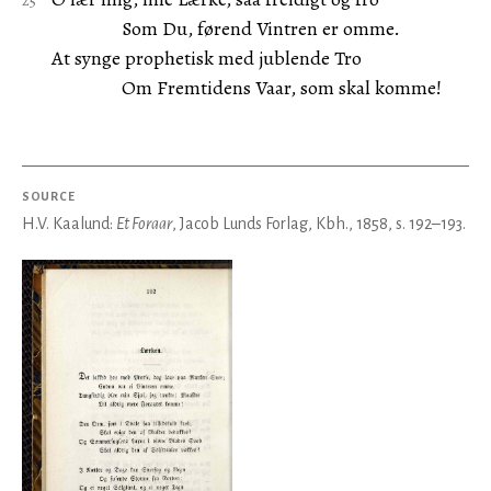
Som Du, førend Vintren er omme.
At synge prophetisk med jublende Tro
Om Fremtidens Vaar, som skal komme!
SOURCE
H.V. Kaalund:
Et Foraar
, Jacob Lunds Forlag, Kbh., 1858, s. 192–193.