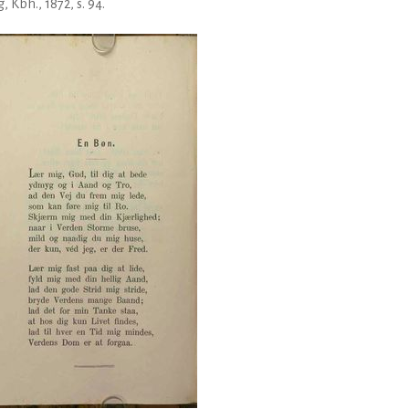
g, Kbh., 1872, s. 94.