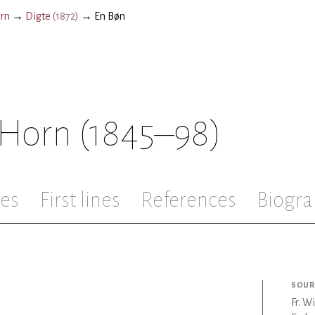
orn
→
Digte
(
1872
)
→
En Bøn
 Horn
(1845–98)
les
First lines
References
Biogra
SOUR
Fr. W