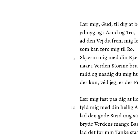
Lær mig, Gud, til dig at 
ydmyg og i Aand og Tro,
ad den Vej du frem mig l
som kan føre mig til Ro.
Skjærm mig med din Kjær
naar i Verden Storme bru
mild og naadig du mig hu
der kun, véd jeg, er der F
Lær mig fast paa dig at li
fyld mig med din hellig 
lad den gode Strid mig st
bryde Verdens mange Ba
lad det for min Tanke sta