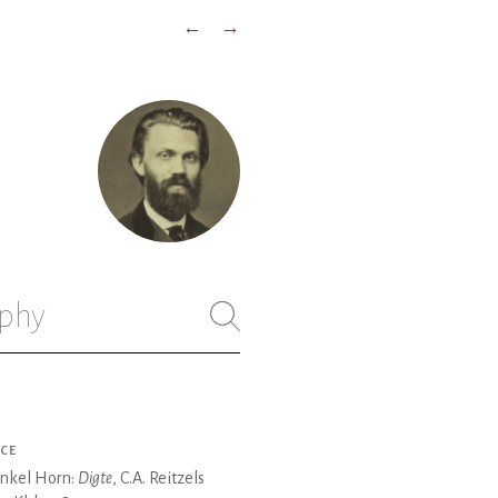
←
→
phy
CE
inkel Horn:
Digte
, C.A. Reitzels