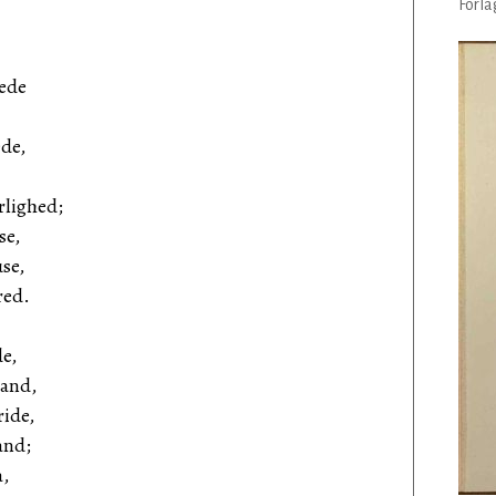
Forla
bede
ede,
lighed;
se,
se,
red.
de,
Aand,
ride,
and;
a,