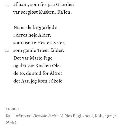
af ham, som før paa Gaarden
var sorgløst Kusken, Ka’len.
Nu er de begge døde
i deres høje Alder,
som trætte Heste styrter,
som gamle Træer falder.
Det var Marie Pige,
og det var Kusken Ole,
de to, de stod for Altret
det Aar, jeg kom i Skole.
SOURCE
Kai Hoffmann:
Den vide Verden
, V. Pios Boghandel, Kbh., 1921, s.
63–64.