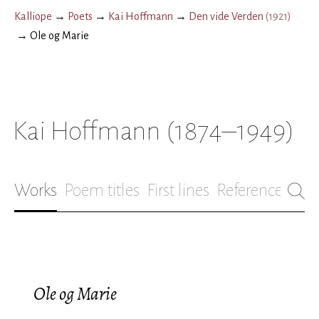
Kalliope
→
Poets
→
Kai Hoffmann
→
Den vide Verden
(
1921
)
→
Ole og Marie
Kai Hoffmann
(1874–1949)
Works
Poem titles
First lines
References
Bio
Ole og Marie