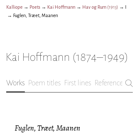
Kalliope
→
Poets
→
Kai Hoffmann
→
Hav og Rum
(
1913
)
→
I
→
Fuglen, Træet, Maanen
Kai Hoffmann
(1874–1949)
Works
Poem titles
First lines
References
Bio
Fuglen, Træet, Maanen