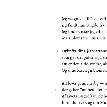
Jeg vaagnede til Livet ve
jeg fandt min Ungdom ved
Jeg finder, naar jeg vil, i
Majs Blomster, Junis Rus 
Dybt fra dit Hjerte strøm
som gør det golde rigt, d
Du er den altid stærke, al
Og dine Kærtegn blomstr
Alt lever gennem dig — h
der gaber Tomhed, der e
Af Livets Bægre kan jeg h
fordi du lever, og din Mu