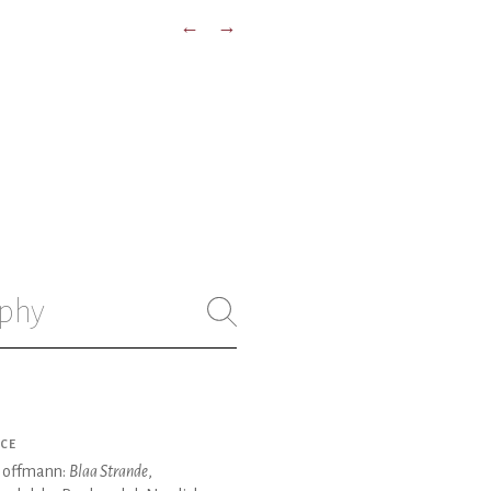
←
→
phy
CE
Hoffmann:
Blaa Strande
,