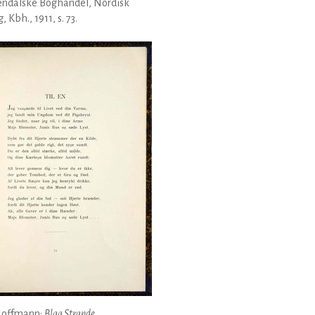
endalske Boghandel, Nordisk
, Kbh., 1911, s. 73.
Hoffmann:
Blaa Strande
,