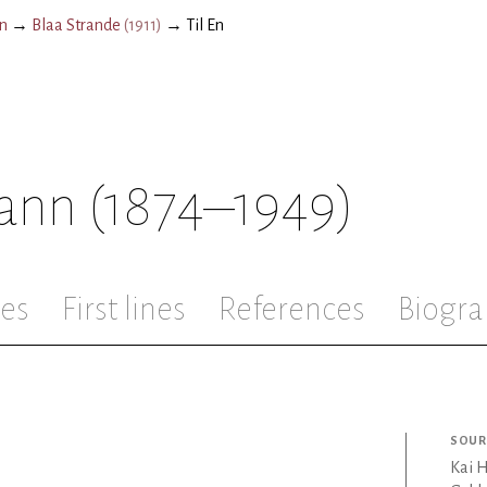
n
→
Blaa Strande
(
1911
)
→
Til En
ann
(1874–1949)
les
First lines
References
Biogra
SOUR
Kai 