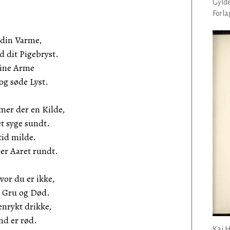
Gyld
Forlag
d din Varme,
 dit Pigebryst.
 dine Arme
og søde Lyst.
mer der en Kilde,
et syge sundt.
tid milde.
er Aaret rundt.
vor du er ikke,
r Gru og Død.
enrykt drikke,
nd er rød.
Kai 