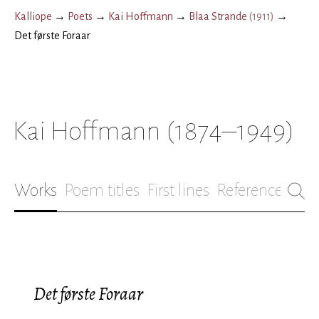
Kalliope
→
Poets
→
Kai Hoffmann
→
Blaa Strande
(
1911
)
→
Det første Foraar
Kai Hoffmann
(1874–1949)
Works
Poem titles
First lines
References
Bio
Det første Foraar