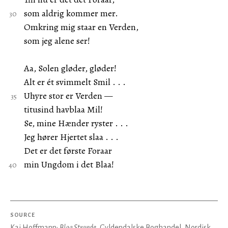
som aldrig kommer mer.
Omkring mig staar en Verden,
som jeg alene ser!
Aa, Solen gløder, gløder!
Alt er ét svimmelt Smil . . .
Uhyre stor er Verden —
titusind havblaa Mil!
Se, mine Hænder ryster . . .
Jeg hører Hjertet slaa . . .
Det er det første Foraar
min Ungdom i det Blaa!
SOURCE
Kai Hoffmann:
Blaa Strande
, Gyldendalske Boghandel, Nordisk