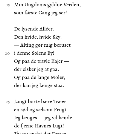
Min Ungdoms gyldne Verden,
som første Gang jeg ser!
De lysende Alléer.
Den hvide, hvide Sky.
— Alting gør mig beruset
i denne Solens By!
Og paa de travle Kajer —
dèr elsker jeg at gaa.
Og paa de lange Moler,
dèr kan jeg længe staa.
Langt borte bære Træer
en sød og sælsom Frugt . . .
Jeg længes — jeg vil kende
de fjerne Havnes Lugt!
Thi nu er det det Foraar,