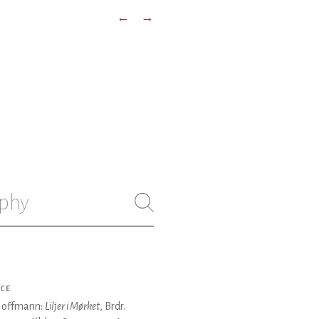
←
→
phy
CE
Hoffmann:
Liljer i Mørket
, Brdr.