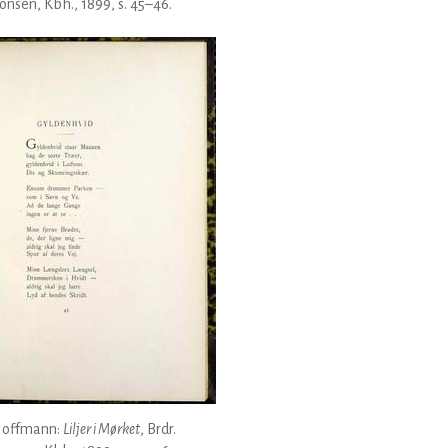
nsen, Kbh., 1899, s. 45–46.
Hoffmann:
Liljer i Mørket
, Brdr.