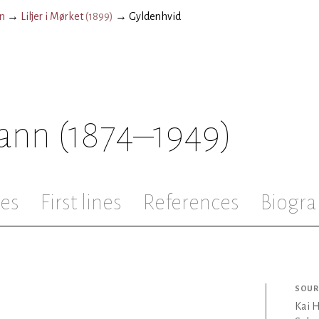
n
→
Liljer i Mørket
(
1899
)
→
Gyldenhvid
ann
(1874–1949)
les
First lines
References
Biogra
SOUR
Kai 