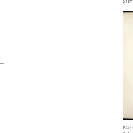
Salmo
n
 —
Kai 