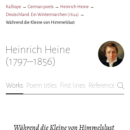
Kalliope
→
German poets
→
Heinrich Heine
→
Deutschland. Ein Wintermärchen
(
1844
)
→
Während die Kleine von Himmelslust
Heinrich Heine
(1797–1856)
Works
Poem titles
First lines
References
Bio
Während die Kleine von Himmelslust