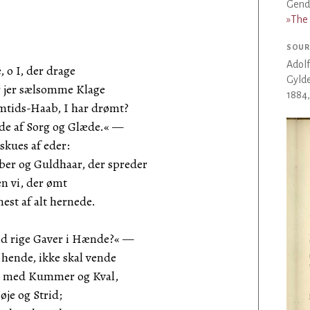
Gendi
»The 
SOUR
Adol
 o I, der drage
Gylde
 jer sælsomme Klage
1884,
emtids-Haab, I har drømt?
de af Sorg og Glæde.« —
skues af eder:
ber og Guldhaar, der spreder
n vi, der ømt
nest af alt hernede.
d rige Gaver i Hænde?« —
t hende, ikke skal vende
de med Kummer og Kval,
øje og Strid;