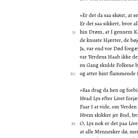
»Er det da saa skønt, at se
Er det saa sikkert, hvor a
hin Drøm, at I gennem K
de knuste Hjærter, de bø
Ja, var end vor Død forgæv
var Verdens Haab ikke de
en Gang skulde Folkene br
og atter hint flammende 
»Saa drag da hen og forbi 
Hvad Lys efter Livet forjæ
Faar I at vide, om Verden
Hvem skikker jer Bud, hv
O, Lys nok er det paa Live
at alle Mennesker dø, men