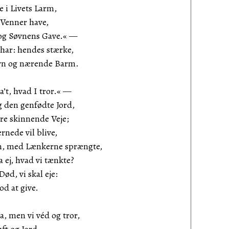
le i Livets Larm,
j Venner have,
 og Søvnens Gave.« —
 har: hendes stærke,
syn og nærende Barm.
a’t, hvad I tror.« —
g den genfødte Jord,
dre skinnende Veje;
rnede vil blive,
n, med Lænkerne sprængte,
a ej, hvad vi tænkte?
Død, vi skal eje:
od at give.
, men vi véd og tror,