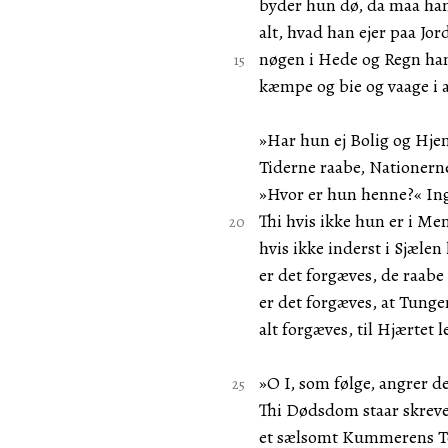
byder hun dø, da maa ha
alt, hvad han ejer paa Jord
nøgen i Hede og Regn han
kæmpe og bie og vaage i a
»Har hun ej Bolig og Hje
Tiderne raabe, Nationerne
»Hvor er hun henne?« Ing
Thi hvis ikke hun er i Me
hvis ikke inderst i Sjælen
er det forgæves, de raabe
er det forgæves, at Tunge
alt forgæves, til Hjærtet 
»O I, som følge, angrer de
Thi Dødsdom staar skrevet
et sælsomt Kummerens T