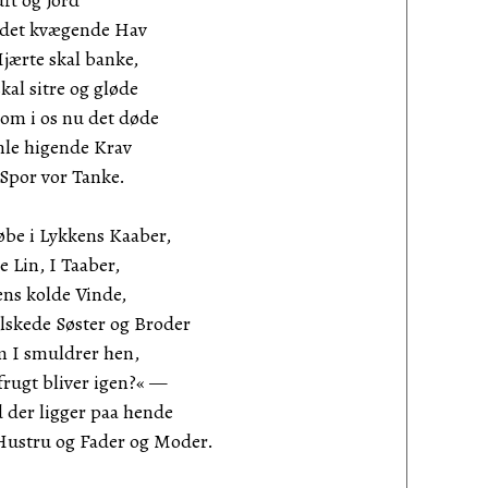
uft og Jord
g det kvægende Hav
Hjærte skal banke,
kal sitre og gløde
som i os nu det døde
amle higende Krav
 Spor vor Tanke.
øbe i Lykkens Kaaber,
e Lin, I Taaber,
ens kolde Vinde,
lskede Søster og Broder
m I smuldrer hen,
frugt bliver igen?« —
 der ligger paa hende
Hustru og Fader og Moder.