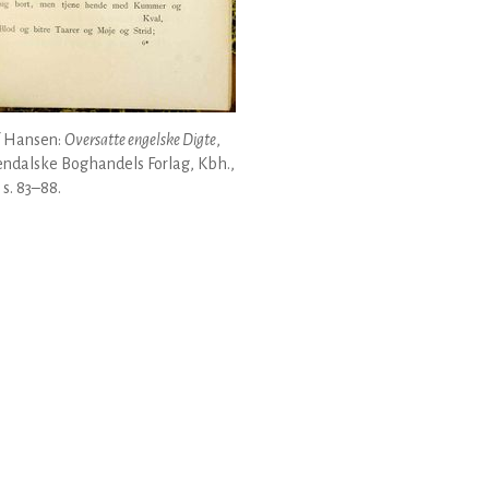
f Hansen:
Oversatte engelske Digte
,
ndalske Boghandels Forlag, Kbh.,
 s. 83–88.