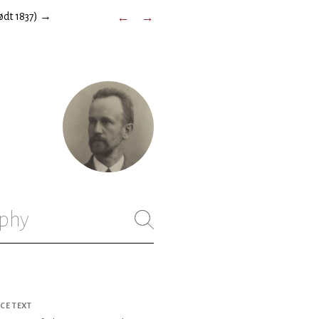
ødt 1837)
→
←
→
phy
CE TEXT