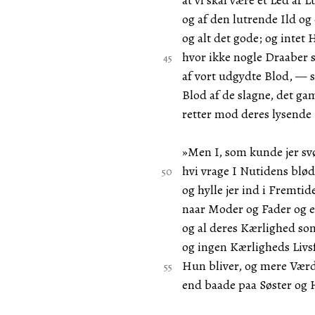
at vi skal være et Led af L
og af den lutrende Ild o
og alt det gode; og intet 
hvor ikke nogle Draaber s
af vort udgydte Blod, — 
Blod af de slagne, det g
retter mod deres lysende
»Men I, som kunde jer sv
hvi vrage I Nutidens blød
og hylle jer ind i Fremtid
naar Moder og Fader og e
og al deres Kærlighed so
og ingen Kærligheds Livs
Hun bliver, og mere Værd
end baade paa Søster og 