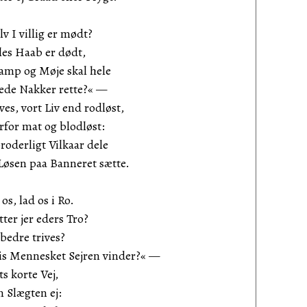
lv I villig er mødt?
lles Haab er dødt,
amp og Møje skal hele
jede Nakker rette?« —
es, vort Liv end rodløst,
rfor mat og blodløst:
oderligt Vilkaar dele
Løsen paa Banneret sætte.
os, lad os i Ro.
tter jer eders Tro?
 bedre trives?
is Mennesket Sejren vinder?« —
ts korte Vej,
 Slægten ej: