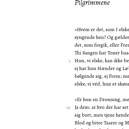
Pilgrimmene
»Hvem er det, som I elske,
syngende hen? Og gælder
det, som forgik, eller Fr
Thi Sangen har Toner baa
Hun, vi elske, kan ikke be
ej har hun Hænder og Læ
bølgende sig, ej Form; me
elske, vi véd, hun er skøn
»Er hun en Dronning, me
Ja dem: at hvo der har se
sig bort, men tjene hen
Blod og bitre Taarer og M