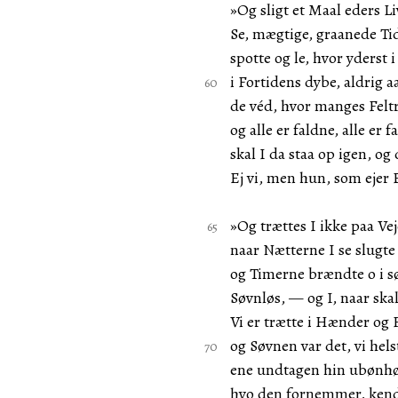
»Og sligt et Maal eders Li
Se, mægtige, graanede T
spotte og le, hvor yderst 
i Fortidens dybe, aldrig
de véd, hvor manges Felt
og alle er faldne, alle er 
skal I da staa op igen, o
Ej vi, men hun, som ejer 
»Og trættes I ikke paa Vej
naar Nætterne I se slugt
og Timerne brændte o i s
Søvnløs, — og I, naar ska
Vi er trætte i Hænder og 
og Søvnen var det, vi hels
ene undtagen hin ubønhø
hvo den fornemmer, kende