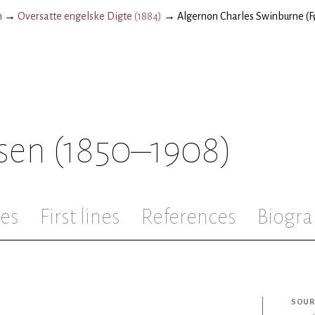
n
→
Oversatte engelske Digte
(
1884
)
→
Algernon Charles Swinburne (F
sen
(1850–1908)
les
First lines
References
Biogra
SOUR