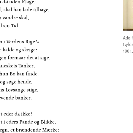
n dø uden Klage;
, skal han lade tilbage,
 vandre skal,
l sin Tid.
Adol
m i Verdens Rige?« —
Gylde
 kalde og skrige:
1884,
en formaar det at sige.
nneskets Tanker,
 hun Bo kan finde,
 og søge hende,
ns Lovsange stige,
levende banker.
t eder da ikke?
 i eders Pande og Blikke,
egn, et brændende Mærke: