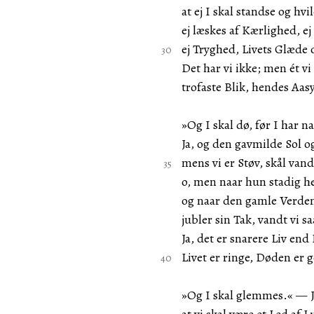
at ej I skal standse og hvi
ej læskes af Kærlighed, e
ej Tryghed, Livets Glæde
Det har vi ikke; men ét vi
trofaste Blik, hendes Aa
»Og I skal dø, før I har na
Ja, og den gavmilde Sol o
mens vi er Støv, skål van
o, men naar hun stadig he
og naar den gamle Verde
jubler sin Tak, vandt vi sa
Ja, det er snarere Liv end 
Livet er ringe, Døden er g
»Og I skal glemmes.« — Ja