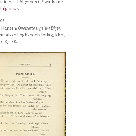
gtning af Algernon C. Swinburne:
Pilgrims«
.
CE
f Hansen:
Oversatte engelske Digte
,
ndalske Boghandels Forlag, Kbh.,
 s. 83–88.