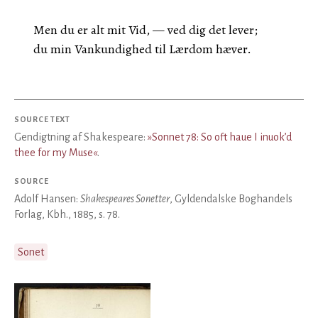
Men du er alt mit Vid, — ved dig det lever;
du min Vankundighed til Lærdom hæver.
SOURCE TEXT
Gendigtning af Shakespeare:
»Sonnet 78: So oft haue I inuok’d
thee for my Muse«
.
SOURCE
Adolf Hansen:
Shakespeares Sonetter
, Gyldendalske Boghandels
Forlag, Kbh., 1885, s. 78.
Sonet