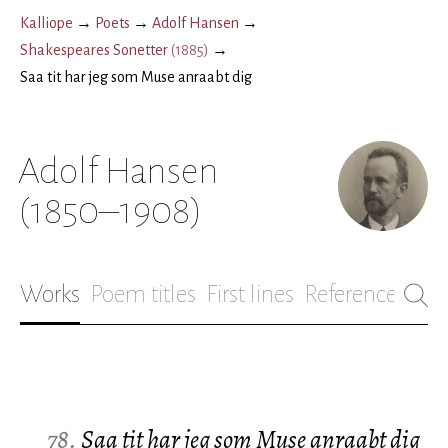
Kalliope
→
Poets
→
Adolf Hansen
→
Shakespeares Sonetter
(
1885
)
→
Saa tit har jeg som Muse anraabt dig
Adolf Hansen
(1850–1908)
Works
Poem titles
First lines
References
Bio
78.
Saa tit har jeg som Muse anraabt dig