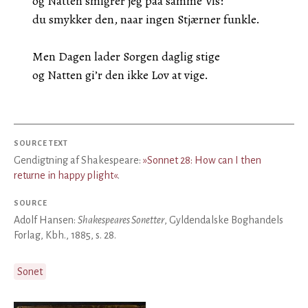
og Natten smigrer jeg paa samme Vis:
du smykker den, naar ingen Stjærner funkle.
Men Dagen lader Sorgen daglig stige
og Natten gi’r den ikke Lov at vige.
SOURCE TEXT
Gendigtning af Shakespeare:
»Sonnet 28: How can I then
returne in happy plight«
.
SOURCE
Adolf Hansen:
Shakespeares Sonetter
, Gyldendalske Boghandels
Forlag, Kbh., 1885, s. 28.
Sonet