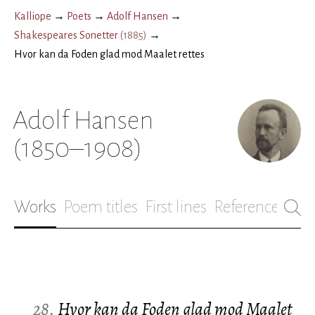
Kalliope
→
Poets
→
Adolf Hansen
→
Shakespeares Sonetter
(
1885
)
→
Hvor kan da Foden glad mod Maalet rettes
Adolf Hansen
(1850–1908)
Works
Poem titles
First lines
References
Bio
28.
Hvor kan da Foden glad mod Maalet