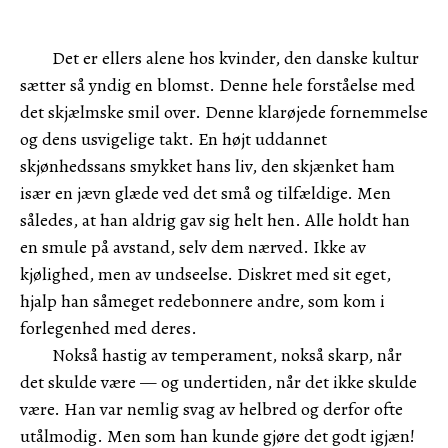
Det er ellers alene hos kvinder, den danske kultur
sætter så yndig en blomst. Denne hele forståelse med
det skjælmske smil over. Denne klarøjede fornemmelse
og dens usvigelige takt. En højt uddannet
skjønhedssans smykket hans liv, den skjænket ham
især en jævn glæde ved det små og tilfældige. Men
således, at han aldrig gav sig helt hen. Alle holdt han
en smule på avstand, selv dem nærved. Ikke av
kjølighed, men av undseelse. Diskret med sit eget,
hjalp han såmeget redebonnere andre, som kom i
forlegenhed med deres.
Nokså hastig av temperament, nokså skarp, når
det skulde være — og undertiden, når det ikke skulde
være. Han var nemlig svag av helbred og derfor ofte
utålmodig. Men som han kunde gjøre det godt igjæn!