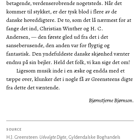
betagende, verdenserobrende nogetsteds. Når det
kommer til stykket, er der tysk blod i flere av de
danske hoveddigtere. De to, som det lå nærmest for at
fange det ind, Christian Winther og H. C.
Andersen, — den første gled ud fra det i det
sanseberusende, den anden var for flygtig og
fantastisk. Den yndefuldeste danske skjønhed vænter
endnu på sin bejler. Held det folk, vi kan sige det om!
Ligesom musik inde i en æske og endda med et
tæppe over, klunker det i nogle få av Greensteens digte
fra dette det væntende.
Bjørnstjerne Bjørnson.
SOURCE
H.J. Greensteen:
Udvalgte Digte
, Gyldendalske Boghandels