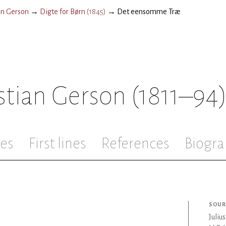
ian Gerson
→
Digte for Børn
(
1845
)
→
Det eensomme Træ
istian Gerson
(1811–94
les
First lines
References
Biogra
SOUR
Juliu