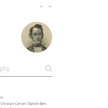
←
→
)
phy
CE
s Christian Gerson:
Digte for Børn
,