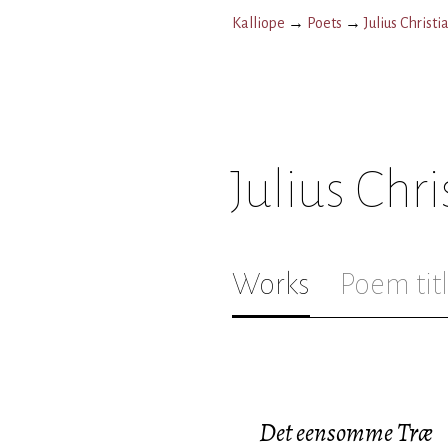
Kalliope
→
Poets
→
Julius Christ
Julius Chr
Works
Poem tit
Det eensomme Træ