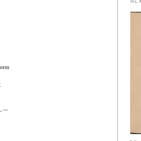
H.C. 
torm
g
n, —