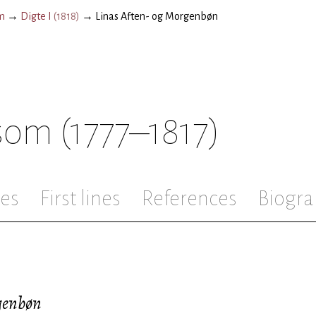
m
→
Digte I
(
1818
)
→
Linas Aften- og Morgenbøn
rsom
(1777–1817)
les
First lines
References
Biogra
genbøn