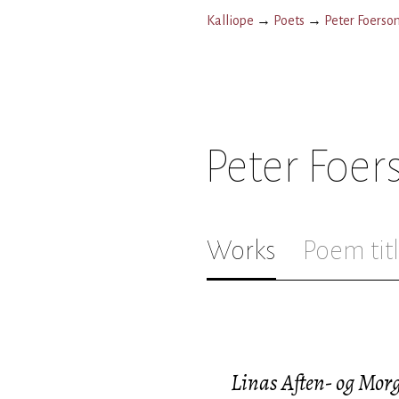
Kalliope
→
Poets
→
Peter Foerso
Peter Foe
Works
Poem tit
Linas Aften- og Mor