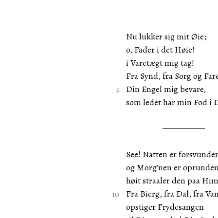
Nu lukker sig mit Øie;
o, Fader i det Høie!
i Varetægt mig tag!
Fra Synd, fra Sorg og Far
Din Engel mig bevare,
som ledet har min Fod i 
See! Natten er forsvunde
og Morg’nen er oprunden
høit straaler den paa Him
Fra Bierg, fra Dal, fra Va
opstiger Frydesangen