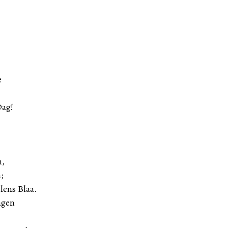
e
Dag!
n,
;
lens Blaa.
ngen