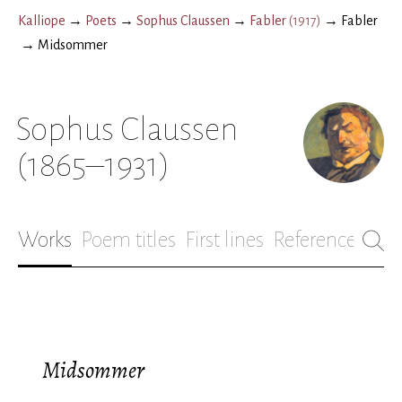
Kalliope
→
Poets
→
Sophus Claussen
→
Fabler
(
1917
)
→
Fabler
→
Midsommer
Sophus Claussen
(1865–1931)
Works
Poem titles
First lines
References
Bio
Midsommer