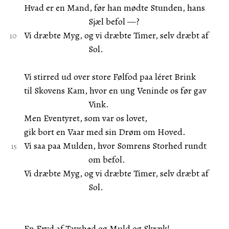
Hvad er en Mand, før han mødte Stunden, hans
Sjæl befol —?
Vi dræbte Myg, og vi dræbte Timer, selv dræbt af
Sol.
Vi stirred ud over store Følfod paa léret Brink
til Skovens Kam, hvor en ung Veninde os før gav
Vink.
Men Eventyret, som var os lovet,
gik bort en Vaar med sin Drøm om Hoved.
Vi saa paa Mulden, hvor Somrens Storhed rundt
om befol.
Vi dræbte Myg, og vi dræbte Timer, selv dræbt af
Sol.
En Fryd af Tavshed og Muld og Skræk!