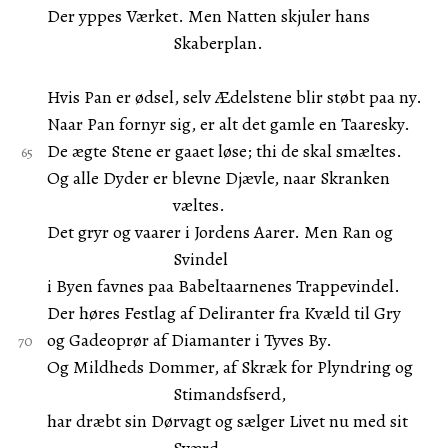
Der yppes Værket. Men Natten skjuler hans
Skaberplan.
Hvis Pan er ødsel, selv Ædelstene blir støbt paa ny.
Naar Pan fornyr sig, er alt det gamle en Taaresky.
De ægte Stene er gaaet løse; thi de skal smæltes.
Og alle Dyder er blevne Djævle, naar Skranken
væltes.
Det gryr og vaarer i Jordens Aarer. Men Ran og
Svindel
i Byen favnes paa Babeltaarnenes Trappevindel.
Der høres Festlag af Deliranter fra Kvæld til Gry
og Gadeoprør af Diamanter i Tyves By.
Og Mildheds Dommer, af Skræk for Plyndring og
Stimandsfserd,
har dræbt sin Dørvagt og sælger Livet nu med sit