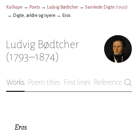
Kalliope
→
Poets
→
Ludvig Bødtcher
→
Samlede Digte
(
1940
)
→
Digte, ældre og nyere
→
Eros
Ludvig Bødtcher
(1793–1874)
Works
Poem titles
First lines
References
Bio
Eros