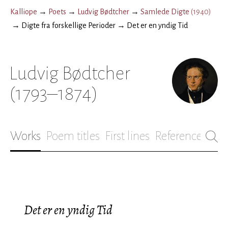
Kalliope
→
Poets
→
Ludvig Bødtcher
→
Samlede Digte
(
1940
)
→
Digte fra forskellige Perioder
→
Det er en yndig Tid
Ludvig Bødtcher
(1793–1874)
Works
Poem titles
First lines
References
Bio
Det er en yndig Tid