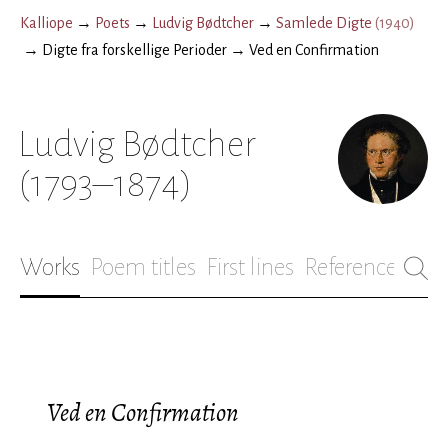
Kalliope
→
Poets
→
Ludvig Bødtcher
→
Samlede Digte
(
1940
)
→
Digte fra forskellige Perioder
→
Ved en Confirmation
Ludvig Bødtcher
(1793–1874)
Works
Poem titles
First lines
References
Bio
Ved en Confirmation