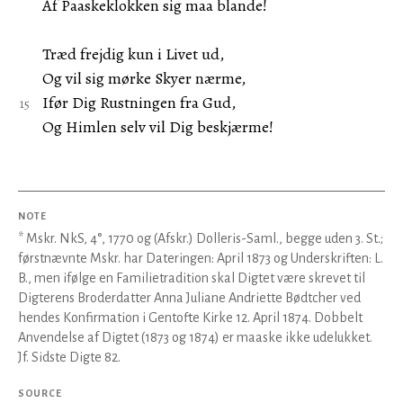
Af Paaskeklokken sig maa blande!
Træd frejdig kun i Livet ud,
Og vil sig mørke Skyer nærme,
Ifør Dig Rustningen fra Gud,
Og Himlen selv vil Dig beskjærme!
NOTE
* Mskr. NkS, 4°, 1770 og (Afskr.) Dolleris-Saml., begge uden 3. St.;
førstnævnte Mskr. har Dateringen: April 1873 og Underskriften: L.
B., men ifølge en Familietradition skal Digtet være skrevet til
Digterens Broderdatter Anna Juliane Andriette Bødtcher ved
hendes Konfirmation i Gentofte Kirke 12. April 1874. Dobbelt
Anvendelse af Digtet (1873 og 1874) er maaske ikke udelukket.
Jf. Sidste Digte 82.
SOURCE