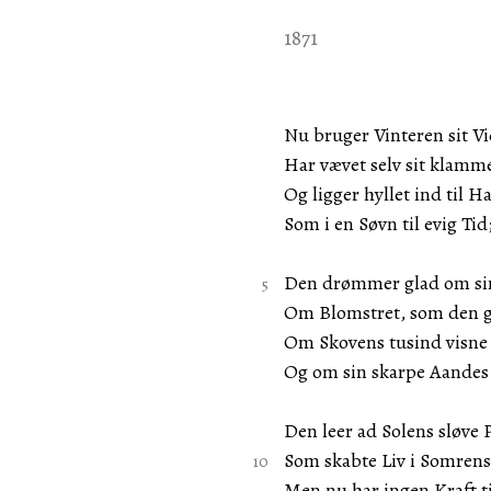
1871
Nu bruger Vinteren sit Vi
Har vævet selv sit klamm
Og ligger hyllet ind til H
Som i en Søvn til evig Tid
Den drømmer glad om sin
Om Blomstret, som den g
Om Skovens tusind visne 
Og om sin skarpe Aandes 
Den leer ad Solens sløve P
Som skabte Liv i Somrens
Men nu har ingen Kraft t