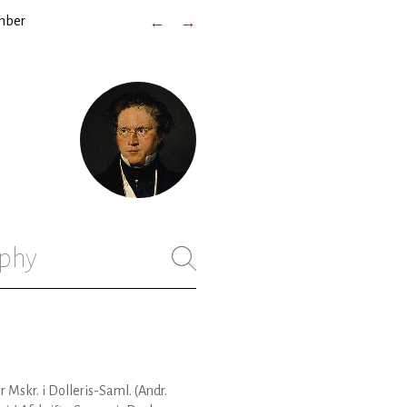
mber
←
→
phy
er Mskr. i Dolleris-Saml. (Andr.