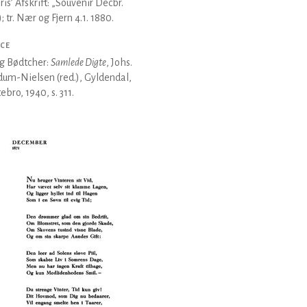
ris’ Afskrift: „Souvenir Decbr.
); tr. Nær og Fjern 4.1. 1880.
CE
g Bødtcher:
Samlede Digte
, Johs.
um-Nielsen (red.), Gyldendal,
ebro, 1940, s. 311.