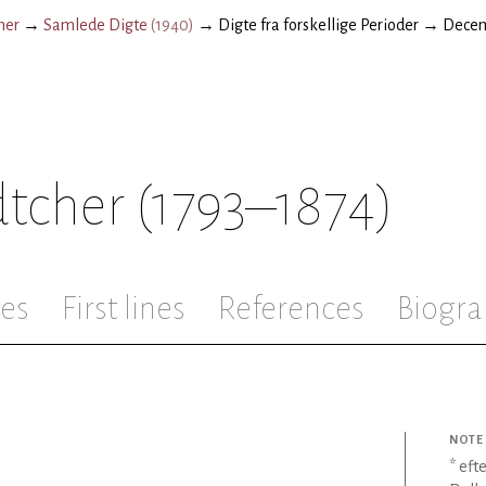
her
→
Samlede Digte
(
1940
)
→
Digte fra forskellige Perioder
→
Dece
dtcher
(1793–1874)
les
First lines
References
Biogra
NOTE
* eft