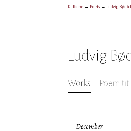
Kalliope
→
Poets
→
Ludvig Bødtc
Ludvig Bø
Works
Poem tit
December