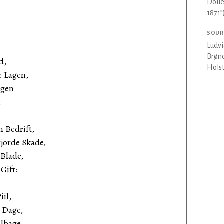
Dolle
1871”
SOUR
Ludvi
Brønd
d,
Holst
e Lagen,
agen
;
 Bedrift,
jorde Skade,
Blade,
Gift:
iil,
 Dage,
ilbage,