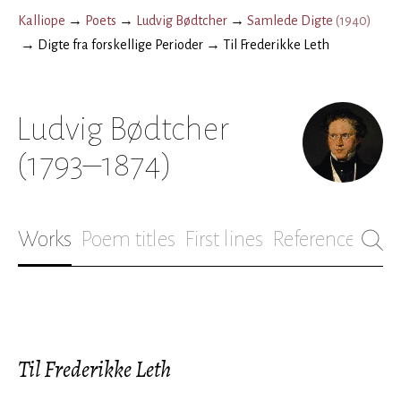
Kalliope
→
Poets
→
Ludvig Bødtcher
→
Samlede Digte
(
1940
)
→
Digte fra forskellige Perioder
→
Til Frederikke Leth
Ludvig Bødtcher
(1793–1874)
Works
Poem titles
First lines
References
Bio
Til Frederikke Leth