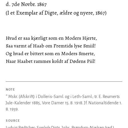
d. 7de Novbr. 1867
(I et Exemplar af Digte, ældre og nyere, 1867)
Hvad er saa kjærligt som en Moders Hjerte,
Saa varmt af Haab om Fremtids lyse Smiil!
Og hvad er bittert som en Moders Smerte,
Naar Haabet rammes koldt af Dødens Piil!
NOTE
* Mskr. (Afskrift) i Dolleris-Saml. og i Leth-Saml.; tr. E. Reumerts
Jule-Kalender 1885, Vore Damer 15. 8. 1918. Jf. Nationaltidende 1.
8. 1939.
SOURCE
Ludvig Bødtcher:
Samlede Digte
, Johs. Brøndum-Nielsen (red.),