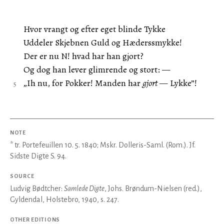
Hvor vrangt og efter eget blinde Tykke
Uddeler Skjebnen Guld og Hæderssmykke!
Der er nu N! hvad har han gjort?
Og dog han lever glimrende og stort: —
„Ih nu, for Pokker! Manden har
gjort
— Lykke”!
NOTE
* tr. Portefeuillen 10. 5. 1840; Mskr. Dolleris-Saml. (Rom.). Jf.
Sidste Digte S. 94.
SOURCE
Ludvig Bødtcher:
Samlede Digte
, Johs. Brøndum-Nielsen (red.),
Gyldendal, Holstebro, 1940, s. 247.
OTHER EDITIONS