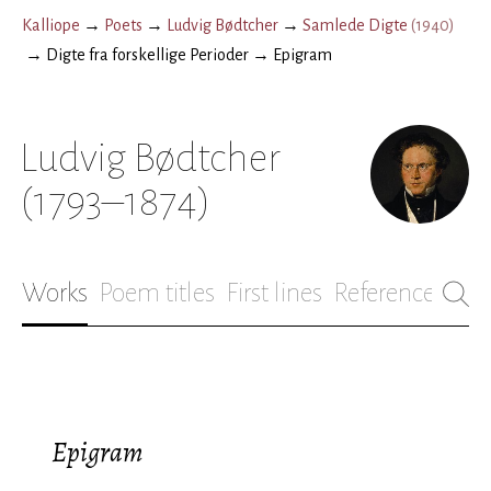
Kalliope
→
Poets
→
Ludvig Bødtcher
→
Samlede Digte
(
1940
)
→
Digte fra forskellige Perioder
→
Epigram
Ludvig Bødtcher
(1793–1874)
Works
Poem titles
First lines
References
Bio
Epigram