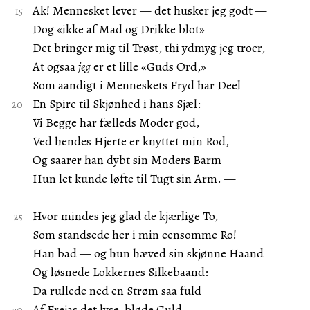
Ak! Mennesket lever — det husker jeg godt —
Dog «ikke af Mad og Drikke blot»
Det bringer mig til Trøst, thi ydmyg jeg troer,
At ogsaa
jeg
er et lille «Guds Ord,»
Som aandigt i Menneskets Fryd har Deel —
En Spire til Skjønhed i hans Sjæl:
Vi Begge har fælleds Moder god,
Ved hendes Hjerte er knyttet min Rod,
Og saarer han dybt sin Moders Barm —
Hun let kunde løfte til Tugt sin Arm. —
Hvor mindes jeg glad de kjærlige To,
Som standsede her i min eensomme Ro!
Han bad — og hun hæved sin skjønne Haand
Og løsnede Lokkernes Silkebaand:
Da rullede ned en Strøm saa fuld
Af Frejas det lyse, bløde Guld,