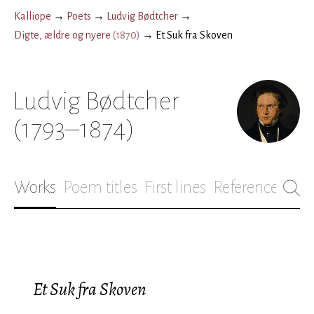
Kalliope
→
Poets
→
Ludvig Bødtcher
→
Digte, ældre og nyere
(
1870
)
→
Et Suk fra Skoven
Ludvig Bødtcher
(1793–1874)
Works
Poem titles
First lines
References
Bio
Et Suk fra Skoven