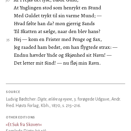
At Ynglingen stod som henrykt en Stund
Med Guldet trykt til sin varme Mund; —
Hvad følte han da? mon gjerrig Sands
Til Skatten at sælge, naar den blev hans?
Nej — kom en Frister med Penge og Sax,
Jeg raaded ham bedst, om han flygtede strax: —
Endnu hævder Ynde og Skjønhed sit Navn! —
Det letter mit Sind! — nu fløj min Ravn.
SOURCE
Ludvig Bødtcher:
Digte, ældre og nyere
, 3. forøgede Udgave, Andr.
Fred. Høsts Forlag, Kbh., 1870, s. 215–216.
OTHER EDITIONS
»
Et Suk fra Skoven
«