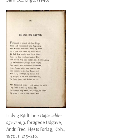
Samlede Digte (1940)
Ludvig Bødtcher:
Digte, ældre
og nyere
, 3. forøgede Udgave,
Andr. Fred. Høsts Forlag, Kbh.,
1870, s. 215–216.