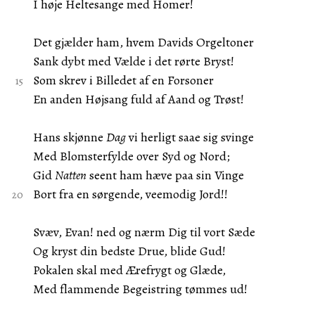
I høje Heltesange med Homer!
Det gjælder ham, hvem Davids Orgeltoner
Sank dybt med Vælde i det rørte Bryst!
Som skrev i Billedet af en Forsoner
En anden Højsang fuld af Aand og Trøst!
Hans skjønne
Dag
vi herligt saae sig svinge
Med Blomsterfylde over Syd og Nord;
Gid
Natten
seent ham hæve paa sin Vinge
Bort fra en sørgende, veemodig Jord!!
Svæv, Evan! ned og nærm Dig til vort Sæde
Og kryst din bedste Drue, blide Gud!
Pokalen skal med Ærefrygt og Glæde,
Med flammende Begeistring tømmes ud!