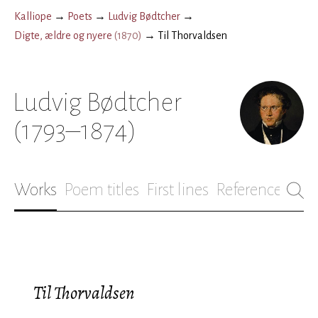
Kalliope
→
Poets
→
Ludvig Bødtcher
→
Digte, ældre og nyere
(
1870
)
→
Til Thorvaldsen
Ludvig Bødtcher
(1793–1874)
Works
Poem titles
First lines
References
Bio
Til Thorvaldsen