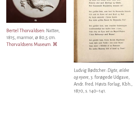
Bertel Thorvaldsen
:
Natten
,
1815, marmor, ⌀ 80,5 cm.
Thorvaldsens Museum
.
⌘
Ludvig Bødtcher:
Digte, ældre
og nyere
, 3. forøgede Udgave,
Andr. Fred. Høsts Forlag, Kbh.,
1870, s. 140–141.