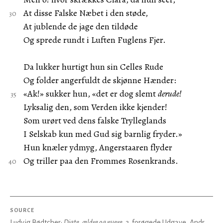
At disse Falske Næbet i den støde,
At jublende de jage den tildøde
Og sprede rundt i Luften Fuglens Fjer.
Da lukker hurtigt hun sin Celles Rude
Og folder angerfuldt de skjønne Hænder:
«Ak!» sukker hun, «det er dog slemt
derude!
Lyksalig den, som Verden ikke kjender!
Som urørt ved dens falske Trylleglands
I Selskab kun med Gud sig barnlig fryder.»
Hun knæler ydmyg, Angerstaaren flyder
Og triller paa den Frommes Rosenkrands.
SOURCE
Ludvig Bødtcher:
Digte, ældre og nyere
, 3. forøgede Udgave, Andr.