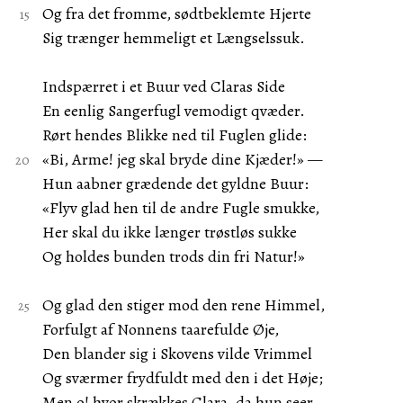
Og fra det fromme, sødtbeklemte Hjerte
Sig trænger hemmeligt et Længselssuk.
Indspærret i et Buur ved Claras Side
En eenlig Sangerfugl vemodigt qvæder.
Rørt hendes Blikke ned til Fuglen glide:
«Bi, Arme! jeg skal bryde dine Kjæder!» —
Hun aabner grædende det gyldne Buur:
«Flyv glad hen til de andre Fugle smukke,
Her skal du ikke længer trøstløs sukke
Og holdes bunden trods din fri Natur!»
Og glad den stiger mod den rene Himmel,
Forfulgt af Nonnens taarefulde Øje,
Den blander sig i Skovens vilde Vrimmel
Og sværmer frydfuldt med den i det Høje;
Men o! hvor skrækkes Clara, da hun seer,