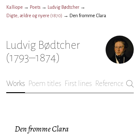
Kalliope
→
Poets
→
Ludvig Bødtcher
→
Digte, ældre og nyere
(
1870
)
→
Den fromme Clara
Ludvig Bødtcher
(1793–1874)
Works
Poem titles
First lines
References
Bio
Den fromme Clara