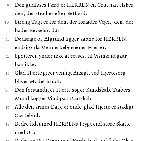
Den gudløses Færd er HERREN en Gru, han elsker
den, der stræber efter Retfærd.
Streng Tugt er for den, der forlader Vejen; den, der
hader Revselse, dør.
Dødsrige og Afgrund ligger aabne for HERREN,
endsige da Menneskebørnenes Hjerter.
Spotteren ynder ikke at revses, til Vismænd gaar
han ikke.
Glad Hjerte giver venligt Ansigt, ved Hjertesorg
bliver Modet brudt.
Den forstandiges Hjerte søger Kundskab, Taabers
Mund lægger Vind paa Daarskab.
Alle den armes Dage er onde, glad Hjerte er stadigt
Gæstebud.
Bedre lidet med HERRENs Frygt end store Skatte
med Uro.
Bedre en Ret Grønt med Kærlighed end fedet Okse