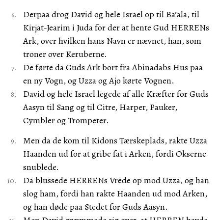
Derpaa drog David og hele Israel op til Ba’ala, til
Kirjat-Jearim i Juda for der at hente Gud HERRENs
Ark, over hvilken hans Navn er nævnet, han, som
troner over Keruberne.
De førte da Guds Ark bort fra Abinadabs Hus paa
en ny Vogn, og Uzza og Ajo kørte Vognen.
David og hele Israel legede af alle Kræfter for Guds
Aasyn til Sang og til Citre, Harper, Pauker,
Cymbler og Trompeter.
Men da de kom til Kidons Tærskeplads, rakte Uzza
Haanden ud for at gribe fat i Arken, fordi Okserne
snublede.
Da blussede HERRENs Vrede op mod Uzza, og han
slog ham, fordi han rakte Haanden ud mod Arken,
og han døde paa Stedet for Guds Aasyn.