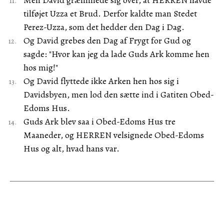
Men David græmmede sig over, at HERREN havde
tilføjet Uzza et Brud. Derfor kaldte man Stedet
Perez-Uzza, som det hedder den Dag i Dag.
Og David grebes den Dag af Frygt for Gud og
sagde: "Hvor kan jeg da lade Guds Ark komme hen
hos mig!"
Og David flyttede ikke Arken hen hos sig i
Davidsbyen, men lod den sætte ind i Gatiten Obed-
Edoms Hus.
Guds Ark blev saa i Obed-Edoms Hus tre
Maaneder, og HERREN velsignede Obed-Edoms
Hus og alt, hvad hans var.