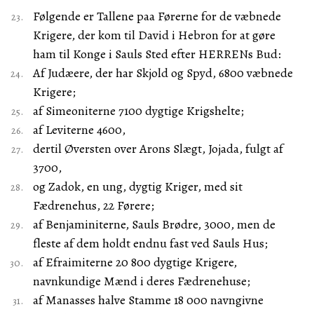
Følgende er Tallene paa Førerne for de væbnede
Krigere, der kom til David i Hebron for at gøre
ham til Konge i Sauls Sted efter HERRENs Bud:
Af Judæere, der har Skjold og Spyd, 6800 væbnede
Krigere;
af Simeoniterne 7100 dygtige Krigshelte;
af Leviterne 4600,
dertil Øversten over Arons Slægt, Jojada, fulgt af
3700,
og Zadok, en ung, dygtig Kriger, med sit
Fædrenehus, 22 Førere;
af Benjaminiterne, Sauls Brødre, 3000, men de
fleste af dem holdt endnu fast ved Sauls Hus;
af Efraimiterne 20 800 dygtige Krigere,
navnkundige Mænd i deres Fædrenehuse;
af Manasses halve Stamme 18 000 navngivne