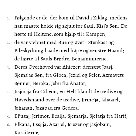
Følgende er de, der kom til David i Ziklag, medens
han maatte holde sig skjult for Saul, Kisj’s Søn. De
hørte til Heltene, som hjalp til i Kampen;
de var væbnet med Bue og øvet i Stenkast og
Pileskydning baade med højre og venstre Haand;
de hørte til Sauls Brødre, Benjaminiterne.
Deres Overhoved var Ahiezer; dernæst Joasj,
Sjema’as Søn, fra Gibea, Jeziel og Pelet, Azmavets
Sønner, Beraka, Jehu fra Anatot,
Jisjmaja fra Gibeon, en Helt blandt de tredive og
Høvedsmand over de tredive, Jirme’ja, Jahaziel,
Johanan, Jozabad fra Gedera,
El’uzaj, Jerimot, Bealja, Sjemarja, Sjefatja fra Harif,
Elkana, Jissjija, Azar’el, Jo’ezer og Jasjobam,
Koraiterne,