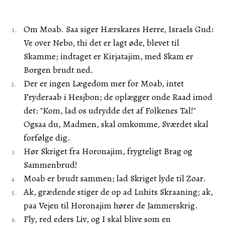
Om Moab. Saa siger Hærskares Herre, Israels Gud:
Ve over Nebo, thi det er lagt øde, blevet til
Skamme; indtaget er Kirjatajim, med Skam er
Borgen brudt ned.
Der er ingen Lægedom mer for Moab, intet
Fryderaab i Hesjbon; de oplægger onde Raad imod
det: "Kom, lad os udrydde det af Folkenes Tal!"
Ogsaa du, Madmen, skal omkomme, Sværdet skal
forfølge dig.
Hør Skriget fra Horonajim, frygteligt Brag og
Sammenbrud!
Moab er brudt sammen; lad Skriget lyde til Zoar.
Ak, grædende stiger de op ad Luhits Skraaning; ak,
paa Vejen til Horonajim hører de Jammerskrig.
Fly, red eders Liv, og I skal blive som en