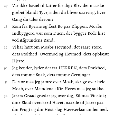
Var ikke Israel til Latter for dig? Blev det maaske
grebet blandt Tyve, siden du bliver saa ivrig, hver
Gang du taler derom?
Kom fra Byerne og fæst Bo paa Klippen, Moabs
Indbyggere, vær som Duen, der bygger Rede hist
ved Afgrundens Rand.
Vi har hørt om Moabs Hovmod, det saare store,
dets Stolthed. Overmod og Hovmod, dets opblæste
Hjerte.
Jeg kender, lyder det fra HERREN, dets Frækhed,
dets tomme Snak, dets tomme Gerninger.
Derfor maa jeg jamre over Moab, skrige over hele
Moab, over Mændene i Kir-Heres maa jeg sukke.
Jazers Graad græder jeg over dig, Sibmas Vinstok;
dine Skud overskred Havet, naaede til Jazer; paa
din Frugt og din Høst slog Hærværksmanden ned.