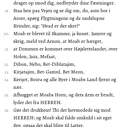
drager op imod dig, nedbryder dine Fæstninger.
Staa hen paa Vejen og se dig om, du, som bor i
Aroer, spørg Flygtningene og de undslupne
Kvinder, sig: "Hvad er der sket?"
Moab er blevet til Skamme, ja knust. Jamrer og
skrig, meld ved Arnon, at Moab er hærget,
at Dommen er kommet over Højslettelandet, over
Holon, Jaza, Mefaat,
Dibon, Nebo, Bet-Diblatajim,
Kirjatajim, Bet-Gamul, Bet Meon,
Kerijot, Bozra og alle Byer i Moabs Land fjernt og
nær.
Afhugget er Moabs Horn, og dets Arm er brudt,
lyder det fra HERREN.
Gør det drukkent! Thi det hovmodede sig mod
HERREN; og Moab skal falde omkuld i sit eget
Spy, ogsaa det skal blive til Latter.