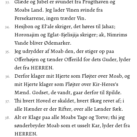
Glæde og Jubel er svundet fra Frugthaven og
Moabs Land. Jeg lader Vinen svinde fra
Persekarrene, ingen træder Vin.
Hesjbon og El’ale skriger, det høres til Jahaz;
Horonajim og Eglat-Sjelisjija skriger; ak, Nimrims
Vande bliver Ødemarker.
Jeg udrydder af Moab den, der stiger op paa
Offerhøjen og tænder Offerild for dets Guder, lyder
det fra HERREN.
Derfor klager mit Hjerte som Fløjter over Moab, og
mit Hjerte klager som Fløjter over Kir-Heres’s
Mænd. Godset, de vandt, gaar derfor til Spilde.
Thi hvert Hoved er skaldet, hvert Skæg revet af; i
alle Hænder er der Rifter, over alle Lænder Sæk.
Alt er Klage paa alle Moabs Tage og Torve; thi jeg
sønderbryder Moab som et usselt Kar, lyder det fra
HERREN.