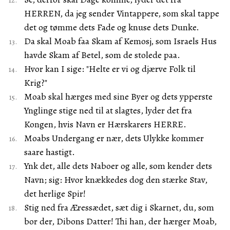
HERREN, da jeg sender Vintappere, som skal tappe
det og tømme dets Fade og knuse dets Dunke.
Da skal Moab faa Skam af Kemosj, som Israels Hus
havde Skam af Betel, som de stolede paa.
Hvor kan I sige: "Helte er vi og djærve Folk til
Krig?"
Moab skal hærges med sine Byer og dets ypperste
Ynglinge stige ned til at slagtes, lyder det fra
Kongen, hvis Navn er Hærskarers HERRE.
Moabs Undergang er nær, dets Ulykke kommer
saare hastigt.
Ynk det, alle dets Naboer og alle, som kender dets
Navn; sig: Hvor knækkedes dog den stærke Stav,
det herlige Spir!
Stig ned fra Æressædet, sæt dig i Skarnet, du, som
bor der, Dibons Datter! Thi han, der hærger Moab,