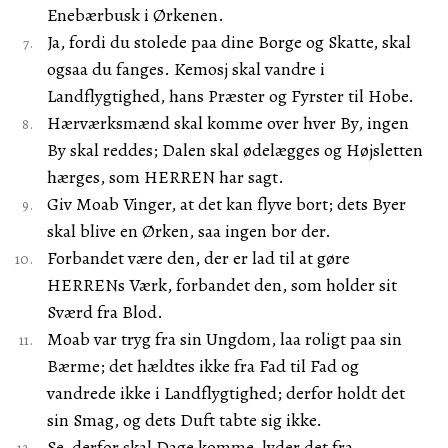
Enebærbusk i Ørkenen.
Ja, fordi du stolede paa dine Borge og Skatte, skal
ogsaa du fanges. Kemosj skal vandre i
Landflygtighed, hans Præster og Fyrster til Hobe.
Hærværksmænd skal komme over hver By, ingen
By skal reddes; Dalen skal ødelægges og Højsletten
hærges, som HERREN har sagt.
Giv Moab Vinger, at det kan flyve bort; dets Byer
skal blive en Ørken, saa ingen bor der.
Forbandet være den, der er lad til at gøre
HERRENs Værk, forbandet den, som holder sit
Sværd fra Blod.
Moab var tryg fra sin Ungdom, laa roligt paa sin
Bærme; det hældtes ikke fra Fad til Fad og
vandrede ikke i Landflygtighed; derfor holdt det
sin Smag, og dets Duft tabte sig ikke.
Se, derfor skal Dage komme, lyder det fra