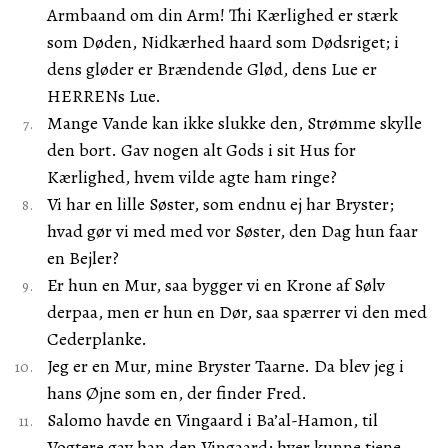
Armbaand om din Arm! Thi Kærlighed er stærk
som Døden, Nidkærhed haard som Dødsriget; i
dens gløder er Brændende Glød, dens Lue er
HERRENs Lue.
Mange Vande kan ikke slukke den, Strømme skylle
den bort. Gav nogen alt Gods i sit Hus for
Kærlighed, hvem vilde agte ham ringe?
Vi har en lille Søster, som endnu ej har Bryster;
hvad gør vi med med vor Søster, den Dag hun faar
en Bejler?
Er hun en Mur, saa bygger vi en Krone af Sølv
derpaa, men er hun en Dør, saa spærrer vi den med
Cederplanke.
Jeg er en Mur, mine Bryster Taarne. Da blev jeg i
hans Øjne som en, der finder Fred.
Salomo havde en Vingaard i Ba’al-Hamon, til
Vogtere gav han den Vingaard; hver kunne tjene