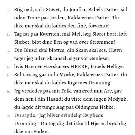
Stig ned, sid i Støvet, du Jomfru, Babels Datter, sid
uden Trone paa Jorden, Kaldæernes Datter! Thi
ikke mer skal du kaldes den fine, forvænte!
Tag fat paa Kværnen, mal Mel, læg Sløret bort, løft
Slæbet, blot dine Ben og vad over Strømmen!
Din Blusel skal blottes, din Skam skal ses. Hævn
tager jeg uden Skaansel, siger vor Genløser,
hvis Navn er Hærskarers HERRE, Israels Hellige.
Sid tavs og gaa ind i Mørke, Kaldæernes Datter, thi
ikke mer skal du kaldes Rigernes Dronning!
Jeg vrededes paa mit Folk, vanæred min Arv, gav
dem hen i din Haand; du viste dem ingen Medynk,
du lagde dit tunge Aag paa Oldingens Nakke.
Du sagde: "Jeg bliver evindelig Evigheds
Dronning." Du tog dig det ikke til Hjerte, brød dig
ikke om Enden.