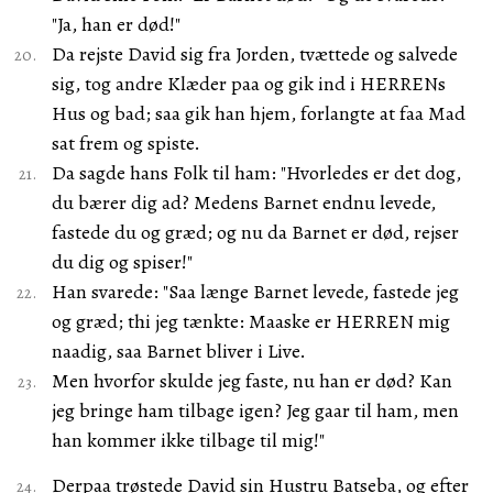
"Ja, han er død!"
Da rejste David sig fra Jorden, tvættede og salvede
sig, tog andre Klæder paa og gik ind i HERRENs
Hus og bad; saa gik han hjem, forlangte at faa Mad
sat frem og spiste.
Da sagde hans Folk til ham: "Hvorledes er det dog,
du bærer dig ad? Medens Barnet endnu levede,
fastede du og græd; og nu da Barnet er død, rejser
du dig og spiser!"
Han svarede: "Saa længe Barnet levede, fastede jeg
og græd; thi jeg tænkte: Maaske er HERREN mig
naadig, saa Barnet bliver i Live.
Men hvorfor skulde jeg faste, nu han er død? Kan
jeg bringe ham tilbage igen? Jeg gaar til ham, men
han kommer ikke tilbage til mig!"
Derpaa trøstede David sin Hustru Batseba, og efter