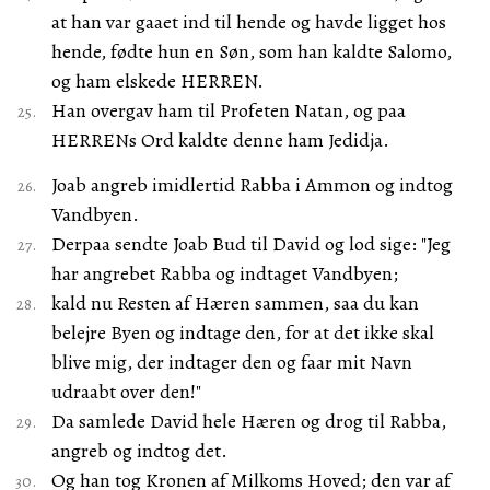
at han var gaaet ind til hende og havde ligget hos
hende, fødte hun en Søn, som han kaldte Salomo,
og ham elskede HERREN.
Han overgav ham til Profeten Natan, og paa
HERRENs Ord kaldte denne ham Jedidja.
Joab angreb imidlertid Rabba i Ammon og indtog
Vandbyen.
Derpaa sendte Joab Bud til David og lod sige: "Jeg
har angrebet Rabba og indtaget Vandbyen;
kald nu Resten af Hæren sammen, saa du kan
belejre Byen og indtage den, for at det ikke skal
blive mig, der indtager den og faar mit Navn
udraabt over den!"
Da samlede David hele Hæren og drog til Rabba,
angreb og indtog det.
Og han tog Kronen af Milkoms Hoved; den var af