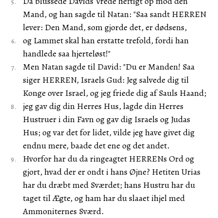
Da blussede Davids Vrede heftigt op mod den
Mand, og han sagde til Natan: "Saa sandt HERREN
lever: Den Mand, som gjorde det, er dødsens,
og Lammet skal han erstatte trefold, fordi han
handlede saa hjerteløst!"
Men Natan sagde til David: "Du er Manden! Saa
siger HERREN, Israels Gud: Jeg salvede dig til
Konge over Israel, og jeg friede dig af Sauls Haand;
jeg gav dig din Herres Hus, lagde din Herres
Hustruer i din Favn og gav dig Israels og Judas
Hus; og var det for lidet, vilde jeg have givet dig
endnu mere, baade det ene og det andet.
Hvorfor har du da ringeagtet HERRENs Ord og
gjort, hvad der er ondt i hans Øjne? Hetiten Urias
har du dræbt med Sværdet; hans Hustru har du
taget til Ægte, og ham har du slaaet ihjel med
Ammoniternes Sværd.