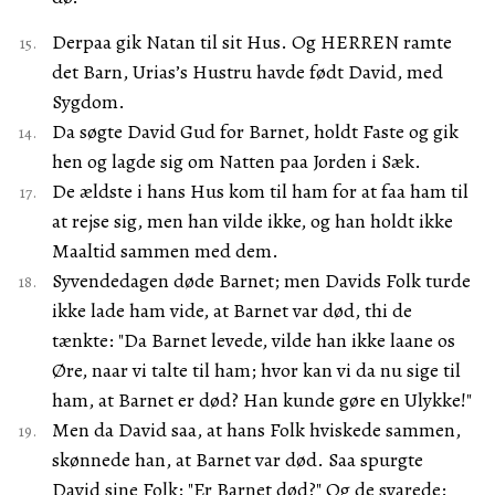
Derpaa gik Natan til sit Hus. Og HERREN ramte
det Barn, Urias’s Hustru havde født David, med
Sygdom.
Da søgte David Gud for Barnet, holdt Faste og gik
hen og lagde sig om Natten paa Jorden i Sæk.
De ældste i hans Hus kom til ham for at faa ham til
at rejse sig, men han vilde ikke, og han holdt ikke
Maaltid sammen med dem.
Syvendedagen døde Barnet; men Davids Folk turde
ikke lade ham vide, at Barnet var død, thi de
tænkte: "Da Barnet levede, vilde han ikke laane os
Øre, naar vi talte til ham; hvor kan vi da nu sige til
ham, at Barnet er død? Han kunde gøre en Ulykke!"
Men da David saa, at hans Folk hviskede sammen,
skønnede han, at Barnet var død. Saa spurgte
David sine Folk: "Er Barnet død?" Og de svarede: