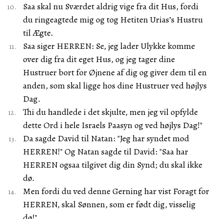
Saa skal nu Sværdet aldrig vige fra dit Hus, fordi
du ringeagtede mig og tog Hetiten Urias’s Hustru
til Ægte.
Saa siger HERREN: Se, jeg lader Ulykke komme
over dig fra dit eget Hus, og jeg tager dine
Hustruer bort for Øjnene af dig og giver dem til en
anden, som skal ligge hos dine Hustruer ved højlys
Dag.
Thi du handlede i det skjulte, men jeg vil opfylde
dette Ord i hele Israels Paasyn og ved højlys Dag!"
Da sagde David til Natan: "Jeg har syndet mod
HERREN!" Og Natan sagde til David: "Saa har
HERREN ogsaa tilgivet dig din Synd; du skal ikke
dø.
Men fordi du ved denne Gerning har vist Foragt for
HERREN, skal Sønnen, som er født dig, visselig
dø!"