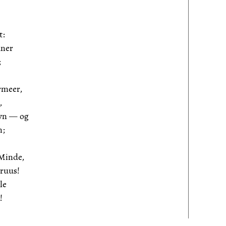
t:
dner
;
rmeer,
,
vn — og
n;
Minde,
ruus!
le
!