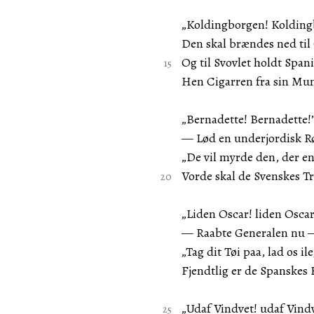
„Koldingborgen! Kolding
Den skal brændes ned til
Og til Svovlet holdt Span
Hen Cigarren fra sin Mu
„Bernadette! Bernadette!
— Lød en underjordisk R
„De vil myrde den, der e
Vorde skal de Svenskes T
„Liden Oscar! liden Oscar
— Raabte Generalen nu 
„Tag dit Tøi paa, lad os ile
Fjendtlig er de Spanskes
„Udaf Vindvet! udaf Vind