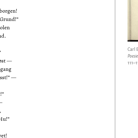
borgen!
 Grund!”
iolen
nd.
Carl 
”
Poesie
øst —
111–1
ngang
rsst!” —
!”
—
,
 Hu!”
vet!