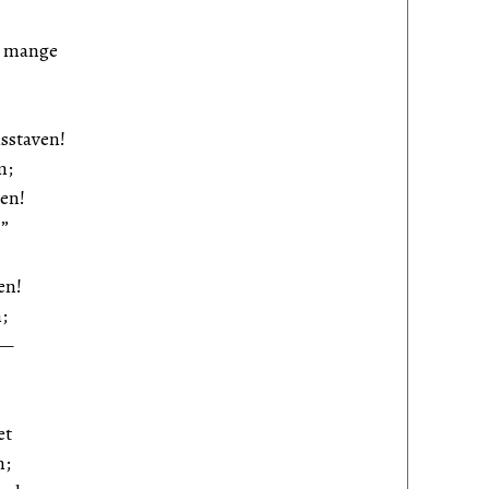
t mange
sstaven!
m;
en!
!”
en!
;
 —
et
n;