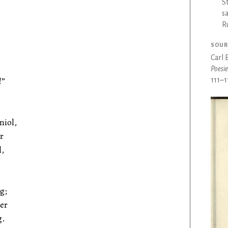
S
s
R
SOUR
Carl 
Poesie
!”
111–1
niol,
r
l,
g;
er
g.