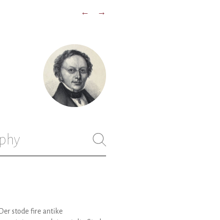
←
→
phy
 Der stode fire antike