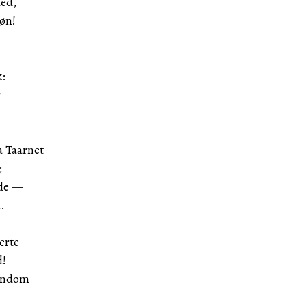
ted,
Søn!
k:
r
a Taarnet
;
øde —
.
erte
d!
tundom