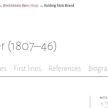
→
Øieblikkets Børn
(
1845
)
→
Kolding Slots Brand
r
(1807–46)
les
First lines
References
Biogra
NOTE
1
.
*