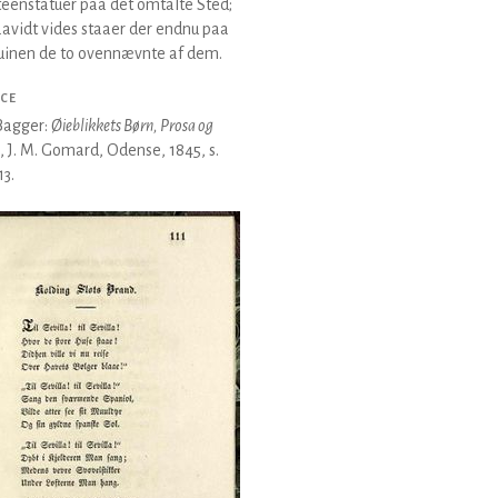
teenstatuer paa det omtalte Sted;
aavidt vides staaer der endnu paa
uinen de to ovennævnte af dem.
CE
Bagger:
Øieblikkets Børn, Prosa og
, J. M. Gomard, Odense, 1845, s.
13.