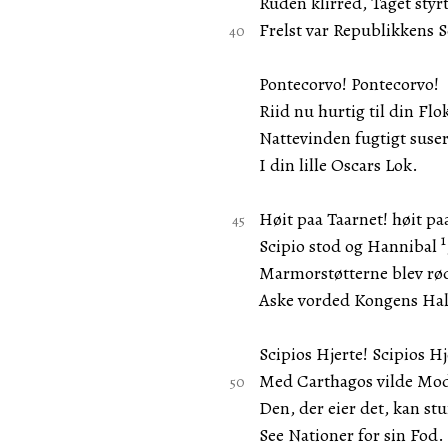
Ruden klirred, Taget styr
Frelst var Republikkens 
Pontecorvo! Pontecorvo!
Riid nu hurtig til din Flo
Nattevinden fugtigt suse
I din lille Oscars Lok.
Høit paa Taarnet! høit pa
1
Scipio stod og Hannibal
Marmorstøtterne blev r
Aske vorded Kongens Hal
Scipios Hjerte! Scipios Hj
Med Carthagos vilde Mo
Den, der eier det, kan s
See Nationer for sin Fod.