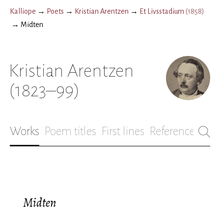
Kalliope
→
Poets
→
Kristian Arentzen
→
Et Livsstadium
(
1858
)
→
Midten
Kristian Arentzen
(1823–99)
Works
Poem titles
First lines
References
Bio
Midten