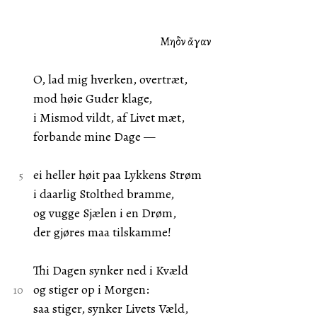
Μηδὲν ἄγαν
O, lad mig hverken, overtræt,
mod høie Guder klage,
i Mismod vildt, af Livet mæt,
forbande mine Dage —
ei heller høit paa Lykkens Strøm
i daarlig Stolthed bramme,
og vugge Sjælen i en Drøm,
der gjøres maa tilskamme!
Thi Dagen synker ned i Kvæld
og stiger op i Morgen:
saa stiger, synker Livets Væld,