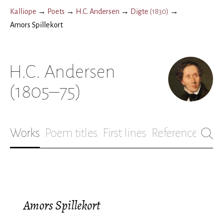
Kalliope
→
Poets
→
H.C. Andersen
→
Digte
(
1830
)
→
Amors Spillekort
H.C. Andersen
(1805–75)
Works
Poem titles
First lines
References
Bio
Amors Spillekort